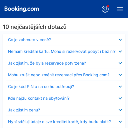
10 nejčastějších dotazů
Obsah
Co je zahrnuto v ceně?
byl
skryt
Obsah
Nemám kreditní kartu. Mohu si rezervovat pobyt i bez ní?
byl
skryt
Obsah
Jak zjistím, že byla rezervace potvrzena?
byl
skryt
Obsah
Mohu zrušit nebo změnit rezervaci přes Booking.com?
byl
skryt
Obsah
Co je kód PIN a na co ho potřebuji?
byl
skryt
Obsah
Kde najdu kontakt na ubytování?
byl
skryt
Obsah
Jak zjistím cenu?
byl
skryt
Obsah
Nyní sděluji údaje o své kreditní kartě, kdy budu platit?
byl