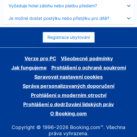
skryt
Obsah
Vyžaduje hotel zálohu nebo platbu předem?
byl
skryt
Obsah
Je možné dostat postýlku nebo přistýlku pro dítě?
byl
skryt
Registrace ubytování
Verze pro PC
Všeobecné podmínky
Jak fungujeme
Prohlášení o ochraně soukromí
Spravovat nastavení cookies
Správa personalizovaných doporučení
Prohlášení o moderním otroctví
Prohlášení o dodržování lidských práv
O Booking.com
Copyright © 1996–2026 Booking.com™. Všechna
práva vyhrazena.