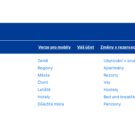
Verze pro mobily
Váš účet
Změny v rezervaci
Země
Ubytování v sou
Regiony
Apartmány
Města
Rezorty
Čtvrti
Vily
Letiště
Hostely
Hotely
Bed and breakfa
Důležitá místa
Penziony