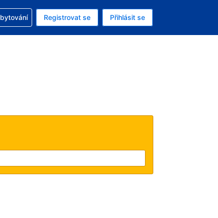
zervací
ubytování
Registrovat se
Přihlásit se
ná měna: Česká koruna
ě zvolený jazyk: V češtině