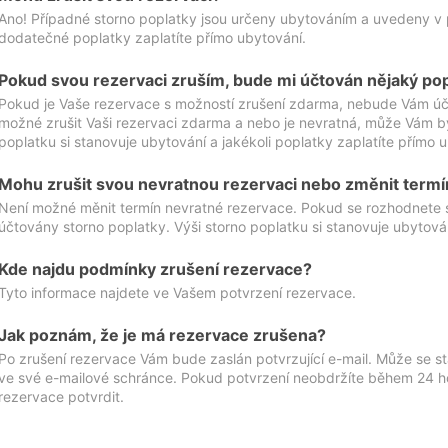
Ano! Případné storno poplatky jsou určeny ubytováním a uvedeny v 
dodatečné poplatky zaplatíte přímo ubytování.
Pokud svou rezervaci zruším, bude mi účtován nějaký po
Pokud je Vaše rezervace s možností zrušení zdarma, nebude Vám účt
možné zrušit Vaši rezervaci zdarma a nebo je nevratná, může Vám bý
poplatku si stanovuje ubytování a jakékoli poplatky zaplatíte přímo 
Mohu zrušit svou nevratnou rezervaci nebo změnit termí
Není možné měnit termín nevratné rezervace. Pokud se rozhodnete 
účtovány storno poplatky. Výši storno poplatku si stanovuje ubytován
Kde najdu podmínky zrušení rezervace?
Tyto informace najdete ve Vašem potvrzení rezervace.
Jak poznám, že je má rezervace zrušena?
Po zrušení rezervace Vám bude zaslán potvrzující e-mail. Může se st
ve své e-mailové schránce. Pokud potvrzení neobdržíte během 24 hod
rezervace potvrdit.