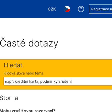
CZK
Asistence s re
Registrace 
Vyberte si měnu. Aktuálně zvole
Vyberte si jazyk. Aktuáln
Časté dotazy
Hledat
Klíčová slova nebo téma
Storna
Mohu zrušit svou rezervaci?