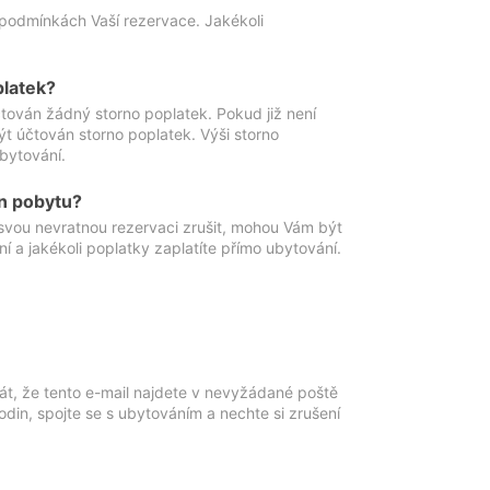
podmínkách Vaší rezervace. Jakékoli
platek?
ován žádný storno poplatek. Pokud již není
t účtován storno poplatek. Výši storno
ubytování.
n pobytu?
svou nevratnou rezervaci zrušit, mohou Vám být
í a jakékoli poplatky zaplatíte přímo ubytování.
át, že tento e-mail najdete v nevyžádané poště
in, spojte se s ubytováním a nechte si zrušení