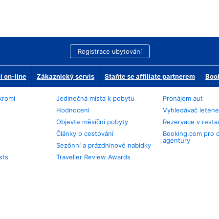
Registrace ubytování
 on-line
Zákaznický servis
Staňte se affiliate partnerem
Book
kromí
Jedinečná místa k pobytu
Pronájem aut
Hodnocení
Vyhledávač leten
Objevte měsíční pobyty
Rezervace v resta
Články o cestování
Booking.com pro 
agentury
Sezónní a prázdninové nabídky
sts
Traveller Review Awards