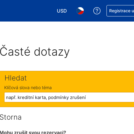
USD
Asistence s re
Registrace 
Vyberte si měnu. Aktuálně zvolen
Vyberte si jazyk. Aktuáln
Časté dotazy
Hledat
Klíčová slova nebo téma
Storna
Mohu zrušit svou rezervaci?