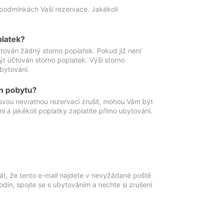
podmínkách Vaší rezervace. Jakékoli
platek?
ován žádný storno poplatek. Pokud již není
t účtován storno poplatek. Výši storno
ubytování.
n pobytu?
svou nevratnou rezervaci zrušit, mohou Vám být
í a jakékoli poplatky zaplatíte přímo ubytování.
át, že tento e-mail najdete v nevyžádané poště
in, spojte se s ubytováním a nechte si zrušení