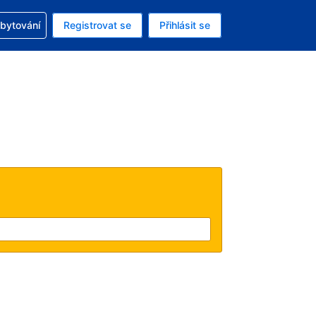
zervací
ubytování
Registrovat se
Přihlásit se
á měna: Americký dolar
ě zvolený jazyk: V češtině