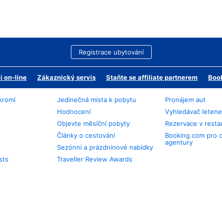
Registrace ubytování
 on-line
Zákaznický servis
Staňte se affiliate partnerem
Book
kromí
Jedinečná místa k pobytu
Pronájem aut
Hodnocení
Vyhledávač leten
Objevte měsíční pobyty
Rezervace v resta
Články o cestování
Booking.com pro 
agentury
Sezónní a prázdninové nabídky
sts
Traveller Review Awards