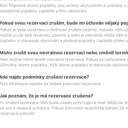
Ano! Případné storno poplatky jsou určeny ubytováním a uvedeny v 
dodatečné poplatky zaplatíte přímo ubytování.
Pokud svou rezervaci zruším, bude mi účtován nějaký po
Pokud je Vaše rezervace s možností zrušení zdarma, nebude Vám účt
možné zrušit Vaši rezervaci zdarma a nebo je nevratná, může Vám bý
poplatku si stanovuje ubytování a jakékoli poplatky zaplatíte přímo 
Mohu zrušit svou nevratnou rezervaci nebo změnit termí
Není možné měnit termín nevratné rezervace. Pokud se rozhodnete 
účtovány storno poplatky. Výši storno poplatku si stanovuje ubytován
Kde najdu podmínky zrušení rezervace?
Tyto informace najdete ve Vašem potvrzení rezervace.
Jak poznám, že je má rezervace zrušena?
Po zrušení rezervace Vám bude zaslán potvrzující e-mail. Může se st
ve své e-mailové schránce. Pokud potvrzení neobdržíte během 24 hod
rezervace potvrdit.