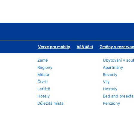
Verze pro mobily
Váš účet
Změny v rezervaci
Země
Ubytování v sou
Regiony
Apartmány
Města
Rezorty
Čtvrti
Vily
Letiště
Hostely
Hotely
Bed and breakfa
Důležitá místa
Penziony