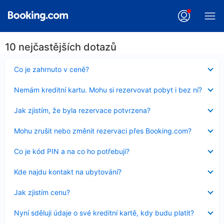
10 nejčastějších dotazů
Obsah
Co je zahrnuto v ceně?
byl
skryt
Obsah
Nemám kreditní kartu. Mohu si rezervovat pobyt i bez ní?
byl
skryt
Obsah
Jak zjistím, že byla rezervace potvrzena?
byl
skryt
Obsah
Mohu zrušit nebo změnit rezervaci přes Booking.com?
byl
skryt
Obsah
Co je kód PIN a na co ho potřebuji?
byl
skryt
Obsah
Kde najdu kontakt na ubytování?
byl
skryt
Obsah
Jak zjistím cenu?
byl
skryt
Obsah
Nyní sděluji údaje o své kreditní kartě, kdy budu platit?
byl