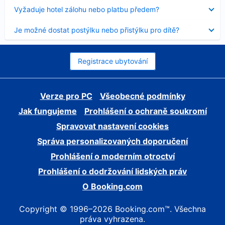
skryt
Obsah
Vyžaduje hotel zálohu nebo platbu předem?
byl
skryt
Obsah
Je možné dostat postýlku nebo přistýlku pro dítě?
byl
skryt
Registrace ubytování
Verze pro PC
Všeobecné podmínky
Jak fungujeme
Prohlášení o ochraně soukromí
Spravovat nastavení cookies
Správa personalizovaných doporučení
Prohlášení o moderním otroctví
Prohlášení o dodržování lidských práv
O Booking.com
Copyright © 1996–2026 Booking.com™. Všechna
práva vyhrazena.