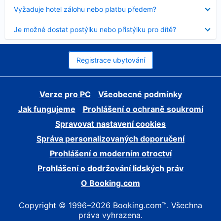
skryt
Obsah
Vyžaduje hotel zálohu nebo platbu předem?
byl
skryt
Obsah
Je možné dostat postýlku nebo přistýlku pro dítě?
byl
skryt
Registrace ubytování
Verze pro PC
Všeobecné podmínky
Jak fungujeme
Prohlášení o ochraně soukromí
Spravovat nastavení cookies
Správa personalizovaných doporučení
Prohlášení o moderním otroctví
Prohlášení o dodržování lidských práv
O Booking.com
Copyright © 1996–2026 Booking.com™. Všechna
práva vyhrazena.