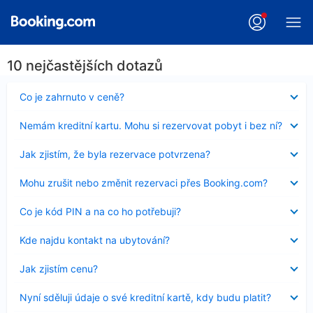
10 nejčastějších dotazů
Obsah
Co je zahrnuto v ceně?
byl
skryt
Obsah
Nemám kreditní kartu. Mohu si rezervovat pobyt i bez ní?
byl
skryt
Obsah
Jak zjistím, že byla rezervace potvrzena?
byl
skryt
Obsah
Mohu zrušit nebo změnit rezervaci přes Booking.com?
byl
skryt
Obsah
Co je kód PIN a na co ho potřebuji?
byl
skryt
Obsah
Kde najdu kontakt na ubytování?
byl
skryt
Obsah
Jak zjistím cenu?
byl
skryt
Obsah
Nyní sděluji údaje o své kreditní kartě, kdy budu platit?
byl