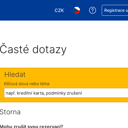
CZK
Asistence s re
Registrace 
Vyberte si měnu. Aktuálně zvole
Vyberte si jazyk. Aktuáln
Časté dotazy
Hledat
Klíčová slova nebo téma
Storna
Mohu zrušit svou rezervaci?