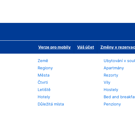
Verze pro mobily
Váš účet
Změny v rezervaci
Země
Ubytování v sou
Regiony
Apartmány
Města
Rezorty
Čtvrti
Vily
Letiště
Hostely
Hotely
Bed and breakfa
Důležitá místa
Penziony