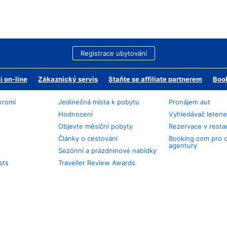
Registrace ubytování
 on-line
Zákaznický servis
Staňte se affiliate partnerem
Book
kromí
Jedinečná místa k pobytu
Pronájem aut
Hodnocení
Vyhledávač leten
Objevte měsíční pobyty
Rezervace v resta
Články o cestování
Booking.com pro 
agentury
Sezónní a prázdninové nabídky
sts
Traveller Review Awards