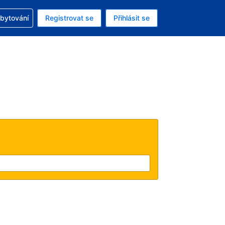
zervací
ubytování
Registrovat se
Přihlásit se
ná měna: Česká koruna
ě zvolený jazyk: V češtině