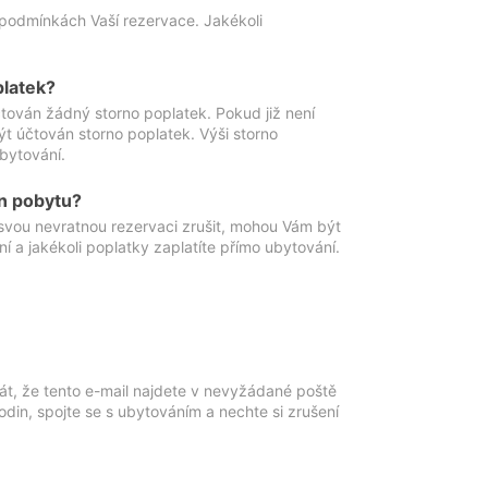
podmínkách Vaší rezervace. Jakékoli
platek?
ován žádný storno poplatek. Pokud již není
t účtován storno poplatek. Výši storno
ubytování.
n pobytu?
svou nevratnou rezervaci zrušit, mohou Vám být
í a jakékoli poplatky zaplatíte přímo ubytování.
át, že tento e-mail najdete v nevyžádané poště
in, spojte se s ubytováním a nechte si zrušení