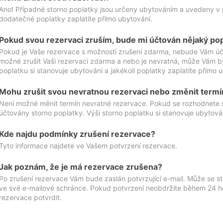
Ano! Případné storno poplatky jsou určeny ubytováním a uvedeny v 
dodatečné poplatky zaplatíte přímo ubytování.
Pokud svou rezervaci zruším, bude mi účtován nějaký po
Pokud je Vaše rezervace s možností zrušení zdarma, nebude Vám účt
možné zrušit Vaši rezervaci zdarma a nebo je nevratná, může Vám bý
poplatku si stanovuje ubytování a jakékoli poplatky zaplatíte přímo 
Mohu zrušit svou nevratnou rezervaci nebo změnit termí
Není možné měnit termín nevratné rezervace. Pokud se rozhodnete 
účtovány storno poplatky. Výši storno poplatku si stanovuje ubytován
Kde najdu podmínky zrušení rezervace?
Tyto informace najdete ve Vašem potvrzení rezervace.
Jak poznám, že je má rezervace zrušena?
Po zrušení rezervace Vám bude zaslán potvrzující e-mail. Může se st
ve své e-mailové schránce. Pokud potvrzení neobdržíte během 24 hod
rezervace potvrdit.