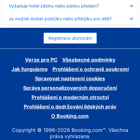
skryt
Obsah
Vyžaduje hotel zálohu nebo platbu předem?
byl
skryt
Obsah
Je možné dostat postýlku nebo přistýlku pro dítě?
byl
skryt
Registrace ubytování
Verze pro PC
Všeobecné podmínky
Jak fungujeme
Prohlášení o ochraně soukromí
Spravovat nastavení cookies
Správa personalizovaných doporučení
Prohlášení o moderním otroctví
Prohlášení o dodržování lidských práv
O Booking.com
Copyright © 1996–2026 Booking.com™. Všechna
práva vyhrazena.