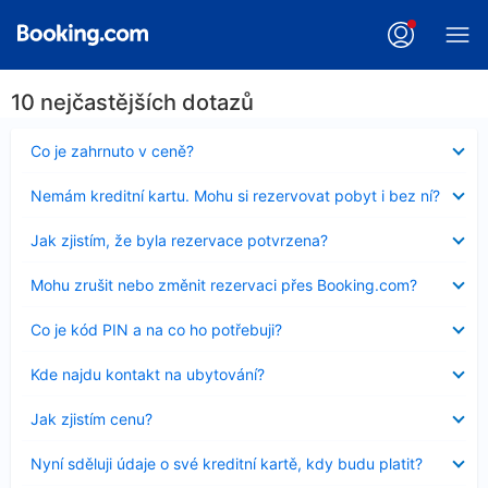
10 nejčastějších dotazů
Obsah
Co je zahrnuto v ceně?
byl
skryt
Obsah
Nemám kreditní kartu. Mohu si rezervovat pobyt i bez ní?
byl
skryt
Obsah
Jak zjistím, že byla rezervace potvrzena?
byl
skryt
Obsah
Mohu zrušit nebo změnit rezervaci přes Booking.com?
byl
skryt
Obsah
Co je kód PIN a na co ho potřebuji?
byl
skryt
Obsah
Kde najdu kontakt na ubytování?
byl
skryt
Obsah
Jak zjistím cenu?
byl
skryt
Obsah
Nyní sděluji údaje o své kreditní kartě, kdy budu platit?
byl