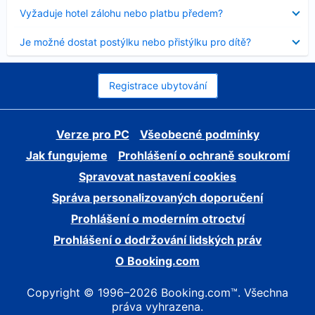
skryt
Obsah
Vyžaduje hotel zálohu nebo platbu předem?
byl
skryt
Obsah
Je možné dostat postýlku nebo přistýlku pro dítě?
byl
skryt
Registrace ubytování
Verze pro PC
Všeobecné podmínky
Jak fungujeme
Prohlášení o ochraně soukromí
Spravovat nastavení cookies
Správa personalizovaných doporučení
Prohlášení o moderním otroctví
Prohlášení o dodržování lidských práv
O Booking.com
Copyright © 1996–2026 Booking.com™. Všechna
práva vyhrazena.