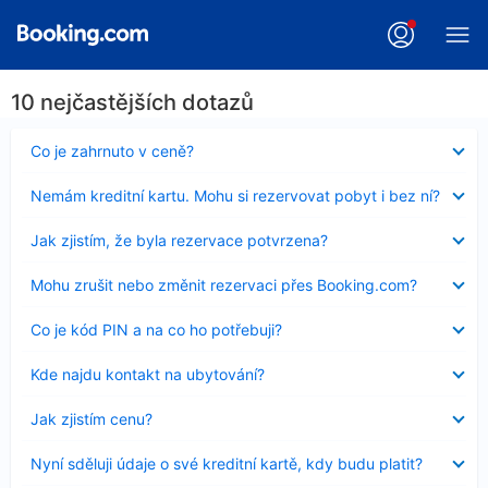
10 nejčastějších dotazů
Obsah
Co je zahrnuto v ceně?
byl
skryt
Obsah
Nemám kreditní kartu. Mohu si rezervovat pobyt i bez ní?
byl
skryt
Obsah
Jak zjistím, že byla rezervace potvrzena?
byl
skryt
Obsah
Mohu zrušit nebo změnit rezervaci přes Booking.com?
byl
skryt
Obsah
Co je kód PIN a na co ho potřebuji?
byl
skryt
Obsah
Kde najdu kontakt na ubytování?
byl
skryt
Obsah
Jak zjistím cenu?
byl
skryt
Obsah
Nyní sděluji údaje o své kreditní kartě, kdy budu platit?
byl