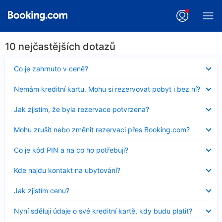
10 nejčastějších dotazů
Obsah
Co je zahrnuto v ceně?
byl
skryt
Obsah
Nemám kreditní kartu. Mohu si rezervovat pobyt i bez ní?
byl
skryt
Obsah
Jak zjistím, že byla rezervace potvrzena?
byl
skryt
Obsah
Mohu zrušit nebo změnit rezervaci přes Booking.com?
byl
skryt
Obsah
Co je kód PIN a na co ho potřebuji?
byl
skryt
Obsah
Kde najdu kontakt na ubytování?
byl
skryt
Obsah
Jak zjistím cenu?
byl
skryt
Obsah
Nyní sděluji údaje o své kreditní kartě, kdy budu platit?
byl