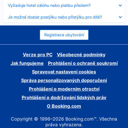
skryt
Obsah
Vyžaduje hotel zálohu nebo platbu předem?
byl
skryt
Obsah
Je možné dostat postýlku nebo přistýlku pro dítě?
byl
skryt
Registrace ubytování
Verze pro PC
Všeobecné podmínky
Jak fungujeme
Prohlášení o ochraně soukromí
Spravovat nastavení cookies
Správa personalizovaných doporučení
Prohlášení o moderním otroctví
Prohlášení o dodržování lidských práv
O Booking.com
Copyright © 1996–2026 Booking.com™. Všechna
práva vyhrazena.