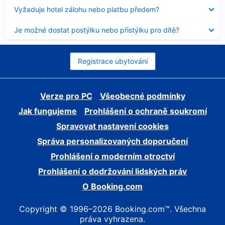
skryt
Obsah
Vyžaduje hotel zálohu nebo platbu předem?
byl
skryt
Obsah
Je možné dostat postýlku nebo přistýlku pro dítě?
byl
skryt
Registrace ubytování
Verze pro PC
Všeobecné podmínky
Jak fungujeme
Prohlášení o ochraně soukromí
Spravovat nastavení cookies
Správa personalizovaných doporučení
Prohlášení o moderním otroctví
Prohlášení o dodržování lidských práv
O Booking.com
Copyright © 1996–2026 Booking.com™. Všechna
práva vyhrazena.