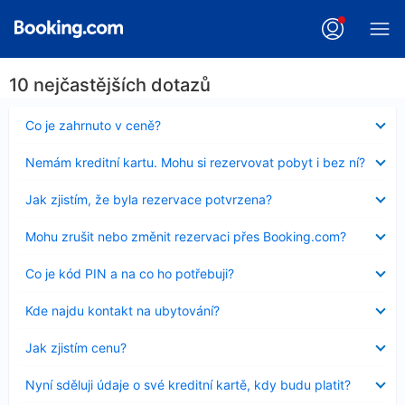
10 nejčastějších dotazů
Obsah
Co je zahrnuto v ceně?
byl
skryt
Obsah
Nemám kreditní kartu. Mohu si rezervovat pobyt i bez ní?
byl
skryt
Obsah
Jak zjistím, že byla rezervace potvrzena?
byl
skryt
Obsah
Mohu zrušit nebo změnit rezervaci přes Booking.com?
byl
skryt
Obsah
Co je kód PIN a na co ho potřebuji?
byl
skryt
Obsah
Kde najdu kontakt na ubytování?
byl
skryt
Obsah
Jak zjistím cenu?
byl
skryt
Obsah
Nyní sděluji údaje o své kreditní kartě, kdy budu platit?
byl