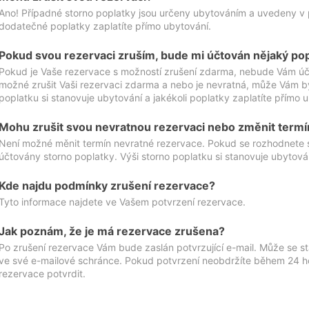
Ano! Případné storno poplatky jsou určeny ubytováním a uvedeny v 
dodatečné poplatky zaplatíte přímo ubytování.
Pokud svou rezervaci zruším, bude mi účtován nějaký po
Pokud je Vaše rezervace s možností zrušení zdarma, nebude Vám účt
možné zrušit Vaši rezervaci zdarma a nebo je nevratná, může Vám bý
poplatku si stanovuje ubytování a jakékoli poplatky zaplatíte přímo 
Mohu zrušit svou nevratnou rezervaci nebo změnit termí
Není možné měnit termín nevratné rezervace. Pokud se rozhodnete 
účtovány storno poplatky. Výši storno poplatku si stanovuje ubytován
Kde najdu podmínky zrušení rezervace?
Tyto informace najdete ve Vašem potvrzení rezervace.
Jak poznám, že je má rezervace zrušena?
Po zrušení rezervace Vám bude zaslán potvrzující e-mail. Může se st
ve své e-mailové schránce. Pokud potvrzení neobdržíte během 24 hod
rezervace potvrdit.