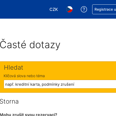
CZK
Asistence s re
Registrace 
Vyberte si měnu. Aktuálně zvole
Vyberte si jazyk. Aktuáln
Časté dotazy
Hledat
Klíčová slova nebo téma
Storna
Mohu zrušit svou rezervaci?