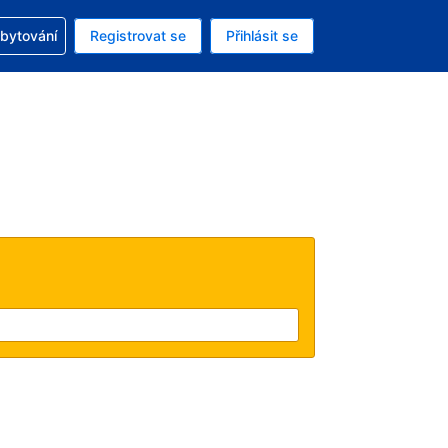
zervací
ubytování
Registrovat se
Přihlásit se
ná měna: Česká koruna
ě zvolený jazyk: V češtině