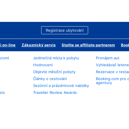
Registrace ubytování
 on-line
Zákaznický servis
Staňte se affiliate partnerem
Book
kromí
Jedinečná místa k pobytu
Pronájem aut
Hodnocení
Vyhledávač leten
Objevte měsíční pobyty
Rezervace v resta
Články o cestování
Booking.com pro 
agentury
Sezónní a prázdninové nabídky
sts
Traveller Review Awards