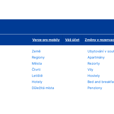
Verze pro mobily
Váš účet
Změny v rezervaci
Země
Ubytování v sou
Regiony
Apartmány
Města
Rezorty
Čtvrti
Vily
Letiště
Hostely
Hotely
Bed and breakfa
Důležitá místa
Penziony