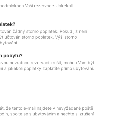
podmínkách Vaší rezervace. Jakékoli
platek?
ován žádný storno poplatek. Pokud již není
t účtován storno poplatek. Výši storno
ubytování.
n pobytu?
svou nevratnou rezervaci zrušit, mohou Vám být
í a jakékoli poplatky zaplatíte přímo ubytování.
át, že tento e-mail najdete v nevyžádané poště
in, spojte se s ubytováním a nechte si zrušení