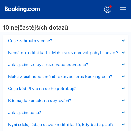
10 nejčastějších dotazů
Obsah
Co je zahrnuto v ceně?
byl
skryt
Obsah
Nemám kreditní kartu. Mohu si rezervovat pobyt i bez ní?
byl
skryt
Obsah
Jak zjistím, že byla rezervace potvrzena?
byl
skryt
Obsah
Mohu zrušit nebo změnit rezervaci přes Booking.com?
byl
skryt
Obsah
Co je kód PIN a na co ho potřebuji?
byl
skryt
Obsah
Kde najdu kontakt na ubytování?
byl
skryt
Obsah
Jak zjistím cenu?
byl
skryt
Obsah
Nyní sděluji údaje o své kreditní kartě, kdy budu platit?
byl