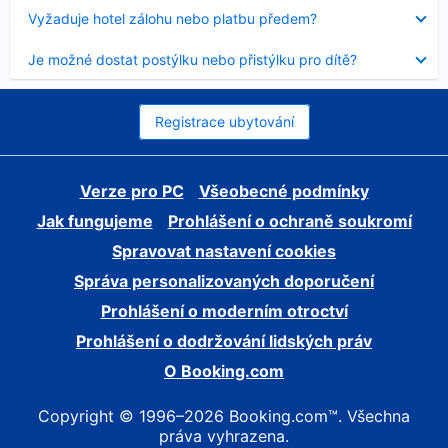
skryt
Obsah
Vyžaduje hotel zálohu nebo platbu předem?
byl
skryt
Obsah
Je možné dostat postýlku nebo přistýlku pro dítě?
byl
skryt
Registrace ubytování
Verze pro PC
Všeobecné podmínky
Jak fungujeme
Prohlášení o ochraně soukromí
Spravovat nastavení cookies
Správa personalizovaných doporučení
Prohlášení o moderním otroctví
Prohlášení o dodržování lidských práv
O Booking.com
Copyright © 1996–2026 Booking.com™. Všechna
práva vyhrazena.