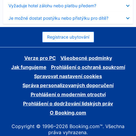
skryt
Obsah
Vyžaduje hotel zálohu nebo platbu předem?
byl
skryt
Obsah
Je možné dostat postýlku nebo přistýlku pro dítě?
byl
skryt
Registrace ubytování
Verze pro PC
Všeobecné podmínky
Jak fungujeme
Prohlášení o ochraně soukromí
Spravovat nastavení cookies
Správa personalizovaných doporučení
Prohlášení o moderním otroctví
Prohlášení o dodržování lidských práv
O Booking.com
Copyright © 1996–2026 Booking.com™. Všechna
práva vyhrazena.