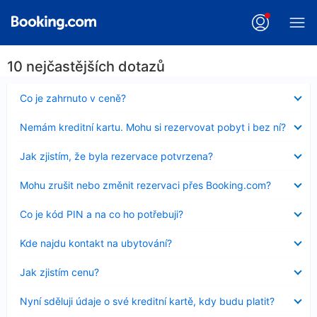
10 nejčastějších dotazů
Obsah
Co je zahrnuto v ceně?
byl
skryt
Obsah
Nemám kreditní kartu. Mohu si rezervovat pobyt i bez ní?
byl
skryt
Obsah
Jak zjistím, že byla rezervace potvrzena?
byl
skryt
Obsah
Mohu zrušit nebo změnit rezervaci přes Booking.com?
byl
skryt
Obsah
Co je kód PIN a na co ho potřebuji?
byl
skryt
Obsah
Kde najdu kontakt na ubytování?
byl
skryt
Obsah
Jak zjistím cenu?
byl
skryt
Obsah
Nyní sděluji údaje o své kreditní kartě, kdy budu platit?
byl