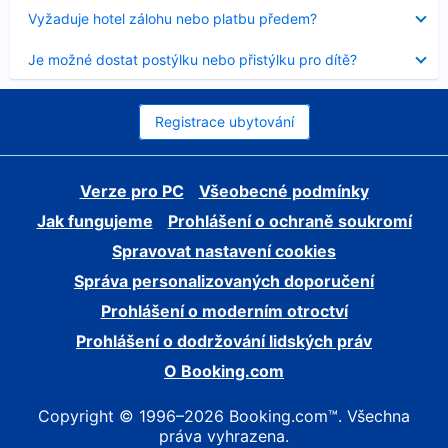
skryt
Obsah
Vyžaduje hotel zálohu nebo platbu předem?
byl
skryt
Obsah
Je možné dostat postýlku nebo přistýlku pro dítě?
byl
skryt
Registrace ubytování
Verze pro PC
Všeobecné podmínky
Jak fungujeme
Prohlášení o ochraně soukromí
Spravovat nastavení cookies
Správa personalizovaných doporučení
Prohlášení o moderním otroctví
Prohlášení o dodržování lidských práv
O Booking.com
Copyright © 1996–2026 Booking.com™. Všechna
práva vyhrazena.