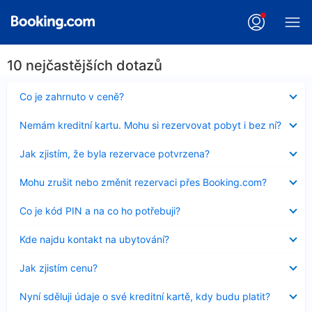
10 nejčastějších dotazů
Obsah
Co je zahrnuto v ceně?
byl
skryt
Obsah
Nemám kreditní kartu. Mohu si rezervovat pobyt i bez ní?
byl
skryt
Obsah
Jak zjistím, že byla rezervace potvrzena?
byl
skryt
Obsah
Mohu zrušit nebo změnit rezervaci přes Booking.com?
byl
skryt
Obsah
Co je kód PIN a na co ho potřebuji?
byl
skryt
Obsah
Kde najdu kontakt na ubytování?
byl
skryt
Obsah
Jak zjistím cenu?
byl
skryt
Obsah
Nyní sděluji údaje o své kreditní kartě, kdy budu platit?
byl