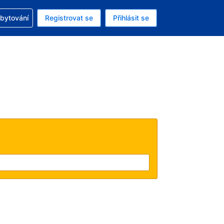
zervací
ubytování
Registrovat se
Přihlásit se
ná měna: Česká koruna
ě zvolený jazyk: V češtině