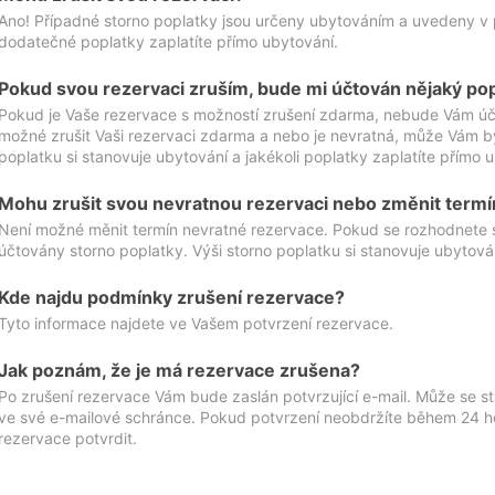
Ano! Případné storno poplatky jsou určeny ubytováním a uvedeny v 
dodatečné poplatky zaplatíte přímo ubytování.
Pokud svou rezervaci zruším, bude mi účtován nějaký po
Pokud je Vaše rezervace s možností zrušení zdarma, nebude Vám účt
možné zrušit Vaši rezervaci zdarma a nebo je nevratná, může Vám bý
poplatku si stanovuje ubytování a jakékoli poplatky zaplatíte přímo 
Mohu zrušit svou nevratnou rezervaci nebo změnit termí
Není možné měnit termín nevratné rezervace. Pokud se rozhodnete 
účtovány storno poplatky. Výši storno poplatku si stanovuje ubytován
Kde najdu podmínky zrušení rezervace?
Tyto informace najdete ve Vašem potvrzení rezervace.
Jak poznám, že je má rezervace zrušena?
Po zrušení rezervace Vám bude zaslán potvrzující e-mail. Může se st
ve své e-mailové schránce. Pokud potvrzení neobdržíte během 24 hod
rezervace potvrdit.