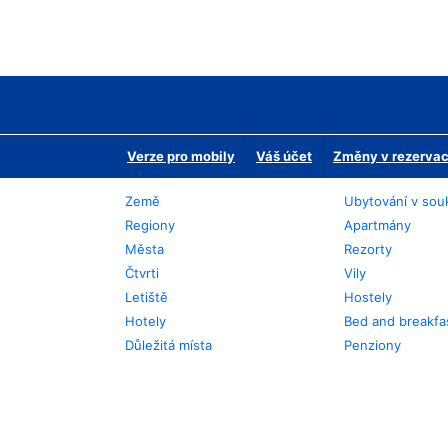
Verze pro mobily
Váš účet
Změny v rezervaci
Země
Ubytování v sou
Regiony
Apartmány
Města
Rezorty
Čtvrti
Vily
Letiště
Hostely
Hotely
Bed and breakfa
Důležitá místa
Penziony