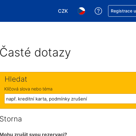
CZK
Asistence s re
Registrace 
Vyberte si měnu. Aktuálně zvole
Vyberte si jazyk. Aktuáln
Časté dotazy
Hledat
Klíčová slova nebo téma
Storna
Mohu zrušit svou rezervaci?