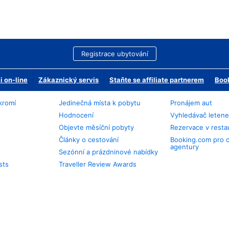
Registrace ubytování
 on-line
Zákaznický servis
Staňte se affiliate partnerem
Book
kromí
Jedinečná místa k pobytu
Pronájem aut
Hodnocení
Vyhledávač leten
Objevte měsíční pobyty
Rezervace v resta
Články o cestování
Booking.com pro 
agentury
Sezónní a prázdninové nabídky
sts
Traveller Review Awards