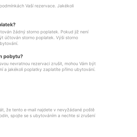
podmínkách Vaší rezervace. Jakékoli
platek?
ován žádný storno poplatek. Pokud již není
t účtován storno poplatek. Výši storno
ubytování.
n pobytu?
svou nevratnou rezervaci zrušit, mohou Vám být
í a jakékoli poplatky zaplatíte přímo ubytování.
át, že tento e-mail najdete v nevyžádané poště
in, spojte se s ubytováním a nechte si zrušení