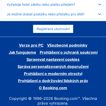
skryt
Obsah
Vyžaduje hotel zálohu nebo platbu předem?
byl
skryt
Obsah
Je možné dostat postýlku nebo přistýlku pro dítě?
byl
skryt
Registrace ubytování
Verze pro PC
Všeobecné podmínky
Jak fungujeme
Prohlášení o ochraně soukromí
Spravovat nastavení cookies
Správa personalizovaných doporučení
Prohlášení o moderním otroctví
Prohlášení o dodržování lidských práv
O Booking.com
Copyright © 1996–2026 Booking.com™. Všechna
práva vyhrazena.