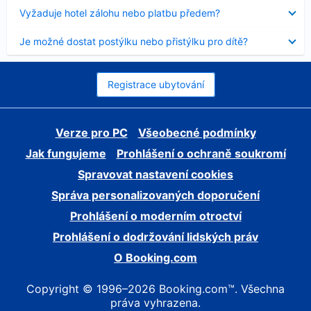
skryt
Obsah
Vyžaduje hotel zálohu nebo platbu předem?
byl
skryt
Obsah
Je možné dostat postýlku nebo přistýlku pro dítě?
byl
skryt
Registrace ubytování
Verze pro PC
Všeobecné podmínky
Jak fungujeme
Prohlášení o ochraně soukromí
Spravovat nastavení cookies
Správa personalizovaných doporučení
Prohlášení o moderním otroctví
Prohlášení o dodržování lidských práv
O Booking.com
Copyright © 1996–2026 Booking.com™. Všechna
práva vyhrazena.