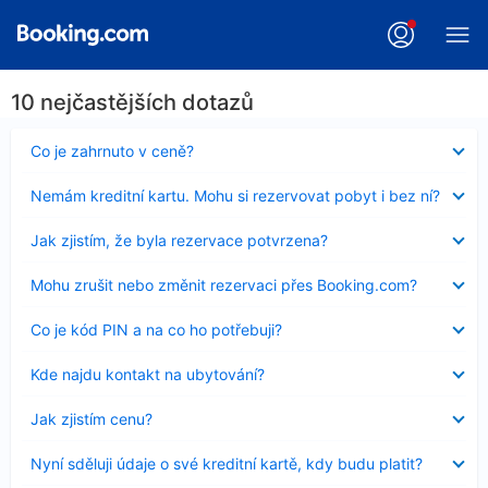
10 nejčastějších dotazů
Obsah
Co je zahrnuto v ceně?
byl
skryt
Obsah
Nemám kreditní kartu. Mohu si rezervovat pobyt i bez ní?
byl
skryt
Obsah
Jak zjistím, že byla rezervace potvrzena?
byl
skryt
Obsah
Mohu zrušit nebo změnit rezervaci přes Booking.com?
byl
skryt
Obsah
Co je kód PIN a na co ho potřebuji?
byl
skryt
Obsah
Kde najdu kontakt na ubytování?
byl
skryt
Obsah
Jak zjistím cenu?
byl
skryt
Obsah
Nyní sděluji údaje o své kreditní kartě, kdy budu platit?
byl