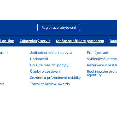
Registrace ubytování
 on-line
Zákaznický servis
Staňte se affiliate partnerem
Book
kromí
Jedinečná místa k pobytu
Pronájem aut
Hodnocení
Vyhledávač leten
Objevte měsíční pobyty
Rezervace v resta
Články o cestování
Booking.com pro 
agentury
Sezónní a prázdninové nabídky
sts
Traveller Review Awards