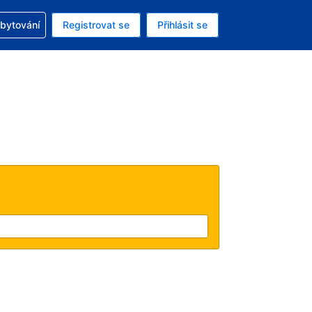
zervací
ubytování
Registrovat se
Přihlásit se
ná měna: Česká koruna
ě zvolený jazyk: V češtině