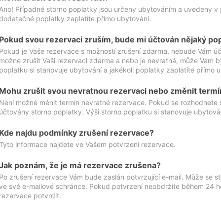
Ano! Případné storno poplatky jsou určeny ubytováním a uvedeny v 
dodatečné poplatky zaplatíte přímo ubytování.
Pokud svou rezervaci zruším, bude mi účtován nějaký po
Pokud je Vaše rezervace s možností zrušení zdarma, nebude Vám účt
možné zrušit Vaši rezervaci zdarma a nebo je nevratná, může Vám bý
poplatku si stanovuje ubytování a jakékoli poplatky zaplatíte přímo 
Mohu zrušit svou nevratnou rezervaci nebo změnit termí
Není možné měnit termín nevratné rezervace. Pokud se rozhodnete 
účtovány storno poplatky. Výši storno poplatku si stanovuje ubytován
Kde najdu podmínky zrušení rezervace?
Tyto informace najdete ve Vašem potvrzení rezervace.
Jak poznám, že je má rezervace zrušena?
Po zrušení rezervace Vám bude zaslán potvrzující e-mail. Může se st
ve své e-mailové schránce. Pokud potvrzení neobdržíte během 24 hod
rezervace potvrdit.