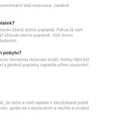
podmínkách Vaší rezervace. Jakékoli
platek?
ován žádný storno poplatek. Pokud již není
t účtován storno poplatek. Výši storno
ubytování.
n pobytu?
svou nevratnou rezervaci zrušit, mohou Vám být
í a jakékoli poplatky zaplatíte přímo ubytování.
át, že tento e-mail najdete v nevyžádané poště
in, spojte se s ubytováním a nechte si zrušení