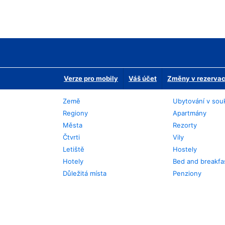
Verze pro mobily
Váš účet
Změny v rezervaci
Země
Ubytování v sou
Regiony
Apartmány
Města
Rezorty
Čtvrti
Vily
Letiště
Hostely
Hotely
Bed and breakfa
Důležitá místa
Penziony