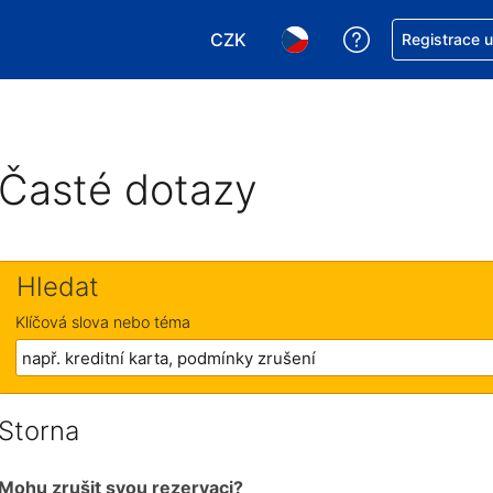
CZK
Asistence s re
Registrace 
Vyberte si měnu. Aktuálně zvole
Vyberte si jazyk. Aktuáln
Časté dotazy
Hledat
Klíčová slova nebo téma
Storna
Mohu zrušit svou rezervaci?