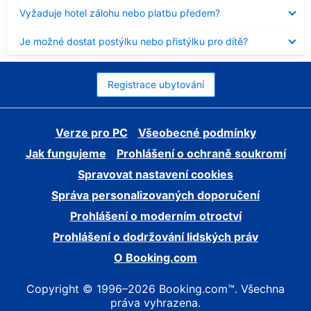
skryt
Obsah
Vyžaduje hotel zálohu nebo platbu předem?
byl
skryt
Obsah
Je možné dostat postýlku nebo přistýlku pro dítě?
byl
skryt
Registrace ubytování
Verze pro PC
Všeobecné podmínky
Jak fungujeme
Prohlášení o ochraně soukromí
Spravovat nastavení cookies
Správa personalizovaných doporučení
Prohlášení o moderním otroctví
Prohlášení o dodržování lidských práv
O Booking.com
Copyright © 1996–2026 Booking.com™. Všechna
práva vyhrazena.