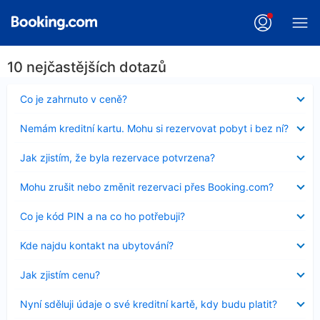
10 nejčastějších dotazů
Obsah
Co je zahrnuto v ceně?
byl
skryt
Obsah
Nemám kreditní kartu. Mohu si rezervovat pobyt i bez ní?
byl
skryt
Obsah
Jak zjistím, že byla rezervace potvrzena?
byl
skryt
Obsah
Mohu zrušit nebo změnit rezervaci přes Booking.com?
byl
skryt
Obsah
Co je kód PIN a na co ho potřebuji?
byl
skryt
Obsah
Kde najdu kontakt na ubytování?
byl
skryt
Obsah
Jak zjistím cenu?
byl
skryt
Obsah
Nyní sděluji údaje o své kreditní kartě, kdy budu platit?
byl