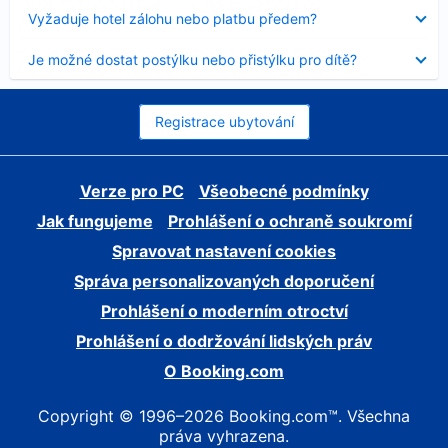
skryt
Obsah
Vyžaduje hotel zálohu nebo platbu předem?
byl
skryt
Obsah
Je možné dostat postýlku nebo přistýlku pro dítě?
byl
skryt
Registrace ubytování
Verze pro PC
Všeobecné podmínky
Jak fungujeme
Prohlášení o ochraně soukromí
Spravovat nastavení cookies
Správa personalizovaných doporučení
Prohlášení o moderním otroctví
Prohlášení o dodržování lidských práv
O Booking.com
Copyright © 1996–2026 Booking.com™. Všechna
práva vyhrazena.