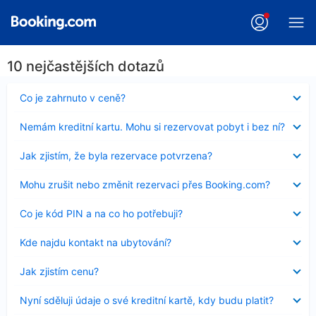
10 nejčastějších dotazů
Obsah
Co je zahrnuto v ceně?
byl
skryt
Obsah
Nemám kreditní kartu. Mohu si rezervovat pobyt i bez ní?
byl
skryt
Obsah
Jak zjistím, že byla rezervace potvrzena?
byl
skryt
Obsah
Mohu zrušit nebo změnit rezervaci přes Booking.com?
byl
skryt
Obsah
Co je kód PIN a na co ho potřebuji?
byl
skryt
Obsah
Kde najdu kontakt na ubytování?
byl
skryt
Obsah
Jak zjistím cenu?
byl
skryt
Obsah
Nyní sděluji údaje o své kreditní kartě, kdy budu platit?
byl