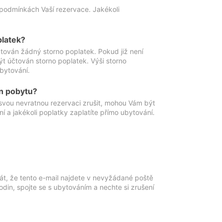
podmínkách Vaší rezervace. Jakékoli
platek?
ován žádný storno poplatek. Pokud již není
t účtován storno poplatek. Výši storno
ubytování.
n pobytu?
svou nevratnou rezervaci zrušit, mohou Vám být
í a jakékoli poplatky zaplatíte přímo ubytování.
át, že tento e-mail najdete v nevyžádané poště
in, spojte se s ubytováním a nechte si zrušení