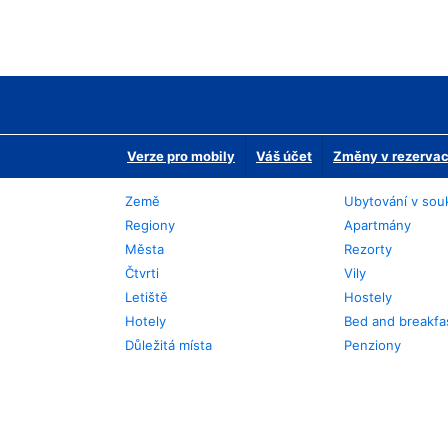
Verze pro mobily
Váš účet
Změny v rezervaci
Země
Ubytování v sou
Regiony
Apartmány
Města
Rezorty
Čtvrti
Vily
Letiště
Hostely
Hotely
Bed and breakfa
Důležitá místa
Penziony