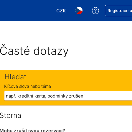
CZK
Asistence s re
Registrace 
Vyberte si měnu. Aktuálně zvole
Vyberte si jazyk. Aktuáln
Časté dotazy
Hledat
Klíčová slova nebo téma
Storna
Mohu zrušit svou rezervaci?