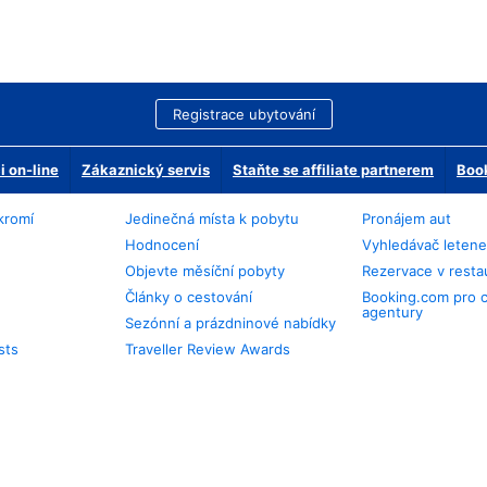
Registrace ubytování
 on-line
Zákaznický servis
Staňte se affiliate partnerem
Book
kromí
Jedinečná místa k pobytu
Pronájem aut
Hodnocení
Vyhledávač leten
Objevte měsíční pobyty
Rezervace v resta
Články o cestování
Booking.com pro 
agentury
Sezónní a prázdninové nabídky
sts
Traveller Review Awards