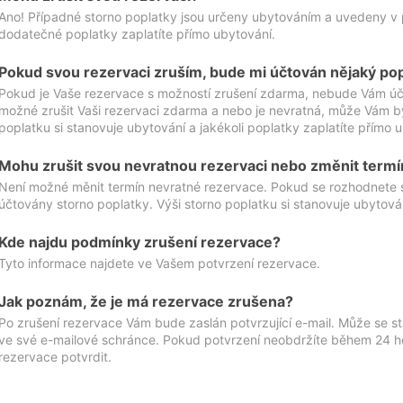
Ano! Případné storno poplatky jsou určeny ubytováním a uvedeny v 
dodatečné poplatky zaplatíte přímo ubytování.
Pokud svou rezervaci zruším, bude mi účtován nějaký po
Pokud je Vaše rezervace s možností zrušení zdarma, nebude Vám účt
možné zrušit Vaši rezervaci zdarma a nebo je nevratná, může Vám bý
poplatku si stanovuje ubytování a jakékoli poplatky zaplatíte přímo 
Mohu zrušit svou nevratnou rezervaci nebo změnit termí
Není možné měnit termín nevratné rezervace. Pokud se rozhodnete 
účtovány storno poplatky. Výši storno poplatku si stanovuje ubytován
Kde najdu podmínky zrušení rezervace?
Tyto informace najdete ve Vašem potvrzení rezervace.
Jak poznám, že je má rezervace zrušena?
Po zrušení rezervace Vám bude zaslán potvrzující e-mail. Může se st
ve své e-mailové schránce. Pokud potvrzení neobdržíte během 24 hod
rezervace potvrdit.