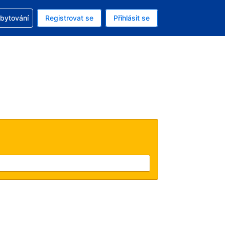
zervací
ubytování
Registrovat se
Přihlásit se
ná měna: Česká koruna
ě zvolený jazyk: V češtině