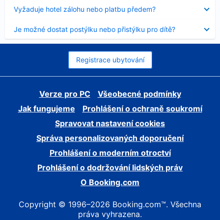
skryt
Obsah
Vyžaduje hotel zálohu nebo platbu předem?
byl
skryt
Obsah
Je možné dostat postýlku nebo přistýlku pro dítě?
byl
skryt
Registrace ubytování
Verze pro PC
Všeobecné podmínky
Jak fungujeme
Prohlášení o ochraně soukromí
Spravovat nastavení cookies
Správa personalizovaných doporučení
Prohlášení o moderním otroctví
Prohlášení o dodržování lidských práv
O Booking.com
Copyright © 1996–2026 Booking.com™. Všechna
práva vyhrazena.