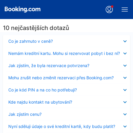
10 nejčastějších dotazů
Obsah
Co je zahrnuto v ceně?
byl
skryt
Obsah
Nemám kreditní kartu. Mohu si rezervovat pobyt i bez ní?
byl
skryt
Obsah
Jak zjistím, že byla rezervace potvrzena?
byl
skryt
Obsah
Mohu zrušit nebo změnit rezervaci přes Booking.com?
byl
skryt
Obsah
Co je kód PIN a na co ho potřebuji?
byl
skryt
Obsah
Kde najdu kontakt na ubytování?
byl
skryt
Obsah
Jak zjistím cenu?
byl
skryt
Obsah
Nyní sděluji údaje o své kreditní kartě, kdy budu platit?
byl