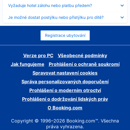
skryt
Obsah
Vyžaduje hotel zálohu nebo platbu předem?
byl
skryt
Obsah
Je možné dostat postýlku nebo přistýlku pro dítě?
byl
skryt
Registrace ubytování
Verze pro PC
Všeobecné podmínky
Jak fungujeme
Prohlášení o ochraně soukromí
Spravovat nastavení cookies
Správa personalizovaných doporučení
Prohlášení o moderním otroctví
Prohlášení o dodržování lidských práv
O Booking.com
Copyright © 1996–2026 Booking.com™. Všechna
práva vyhrazena.