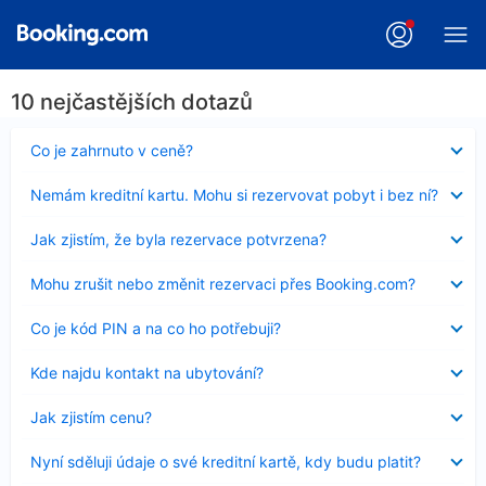
10 nejčastějších dotazů
Obsah
Co je zahrnuto v ceně?
byl
skryt
Obsah
Nemám kreditní kartu. Mohu si rezervovat pobyt i bez ní?
byl
skryt
Obsah
Jak zjistím, že byla rezervace potvrzena?
byl
skryt
Obsah
Mohu zrušit nebo změnit rezervaci přes Booking.com?
byl
skryt
Obsah
Co je kód PIN a na co ho potřebuji?
byl
skryt
Obsah
Kde najdu kontakt na ubytování?
byl
skryt
Obsah
Jak zjistím cenu?
byl
skryt
Obsah
Nyní sděluji údaje o své kreditní kartě, kdy budu platit?
byl