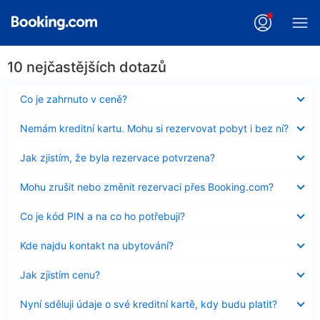
10 nejčastějších dotazů
Obsah
Co je zahrnuto v ceně?
byl
skryt
Obsah
Nemám kreditní kartu. Mohu si rezervovat pobyt i bez ní?
byl
skryt
Obsah
Jak zjistím, že byla rezervace potvrzena?
byl
skryt
Obsah
Mohu zrušit nebo změnit rezervaci přes Booking.com?
byl
skryt
Obsah
Co je kód PIN a na co ho potřebuji?
byl
skryt
Obsah
Kde najdu kontakt na ubytování?
byl
skryt
Obsah
Jak zjistím cenu?
byl
skryt
Obsah
Nyní sděluji údaje o své kreditní kartě, kdy budu platit?
byl