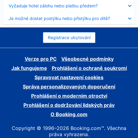
skryt
Obsah
Vyžaduje hotel zálohu nebo platbu předem?
byl
skryt
Obsah
Je možné dostat postýlku nebo přistýlku pro dítě?
byl
skryt
Registrace ubytování
Verze pro PC
Všeobecné podmínky
Jak fungujeme
Prohlášení o ochraně soukromí
Spravovat nastavení cookies
Správa personalizovaných doporučení
Prohlášení o moderním otroctví
Prohlášení o dodržování lidských práv
O Booking.com
Copyright © 1996–2026 Booking.com™. Všechna
práva vyhrazena.