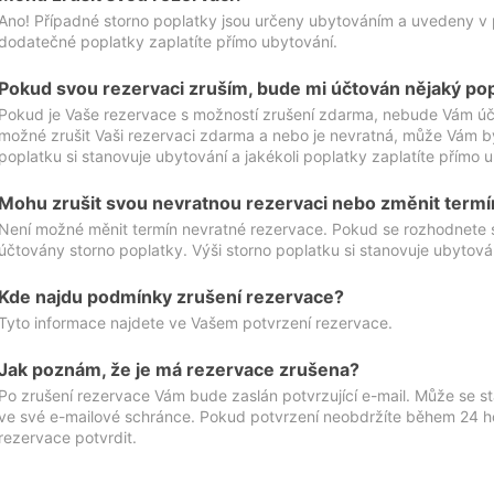
Ano! Případné storno poplatky jsou určeny ubytováním a uvedeny v 
dodatečné poplatky zaplatíte přímo ubytování.
Pokud svou rezervaci zruším, bude mi účtován nějaký po
Pokud je Vaše rezervace s možností zrušení zdarma, nebude Vám účt
možné zrušit Vaši rezervaci zdarma a nebo je nevratná, může Vám bý
poplatku si stanovuje ubytování a jakékoli poplatky zaplatíte přímo 
Mohu zrušit svou nevratnou rezervaci nebo změnit termí
Není možné měnit termín nevratné rezervace. Pokud se rozhodnete 
účtovány storno poplatky. Výši storno poplatku si stanovuje ubytován
Kde najdu podmínky zrušení rezervace?
Tyto informace najdete ve Vašem potvrzení rezervace.
Jak poznám, že je má rezervace zrušena?
Po zrušení rezervace Vám bude zaslán potvrzující e-mail. Může se st
ve své e-mailové schránce. Pokud potvrzení neobdržíte během 24 hod
rezervace potvrdit.