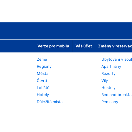
Verze pro mobily
Váš účet
Změny v rezervaci
Země
Ubytování v sou
Regiony
Apartmány
Města
Rezorty
Čtvrti
Vily
Letiště
Hostely
Hotely
Bed and breakfa
Důležitá místa
Penziony