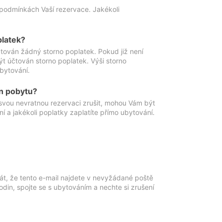
podmínkách Vaší rezervace. Jakékoli
platek?
ován žádný storno poplatek. Pokud již není
t účtován storno poplatek. Výši storno
ubytování.
n pobytu?
svou nevratnou rezervaci zrušit, mohou Vám být
í a jakékoli poplatky zaplatíte přímo ubytování.
át, že tento e-mail najdete v nevyžádané poště
in, spojte se s ubytováním a nechte si zrušení