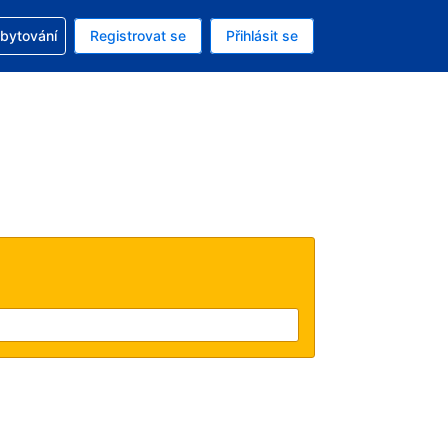
zervací
ubytování
Registrovat se
Přihlásit se
á měna: Americký dolar
ě zvolený jazyk: V češtině