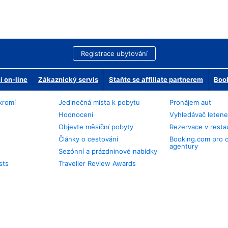
Registrace ubytování
 on-line
Zákaznický servis
Staňte se affiliate partnerem
Book
kromí
Jedinečná místa k pobytu
Pronájem aut
Hodnocení
Vyhledávač leten
Objevte měsíční pobyty
Rezervace v resta
Články o cestování
Booking.com pro 
agentury
Sezónní a prázdninové nabídky
sts
Traveller Review Awards