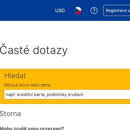
USD
Asistence s re
Registrace 
Vyberte si měnu. Aktuálně zvolen
Vyberte si jazyk. Aktuáln
Časté dotazy
Hledat
Klíčová slova nebo téma
Storna
Mohu zrušit svou rezervaci?