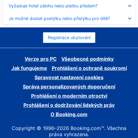
skryt
Obsah
Vyžaduje hotel zálohu nebo platbu předem?
byl
skryt
Obsah
Je možné dostat postýlku nebo přistýlku pro dítě?
byl
skryt
Registrace ubytování
Verze pro PC
Všeobecné podmínky
Jak fungujeme
Prohlášení o ochraně soukromí
Spravovat nastavení cookies
Správa personalizovaných doporučení
Prohlášení o moderním otroctví
Prohlášení o dodržování lidských práv
O Booking.com
Copyright © 1996–2026 Booking.com™. Všechna
práva vyhrazena.