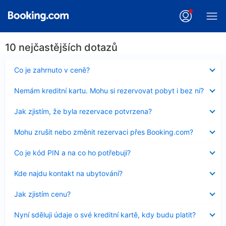
10 nejčastějších dotazů
Obsah
Co je zahrnuto v ceně?
byl
skryt
Obsah
Nemám kreditní kartu. Mohu si rezervovat pobyt i bez ní?
byl
skryt
Obsah
Jak zjistím, že byla rezervace potvrzena?
byl
skryt
Obsah
Mohu zrušit nebo změnit rezervaci přes Booking.com?
byl
skryt
Obsah
Co je kód PIN a na co ho potřebuji?
byl
skryt
Obsah
Kde najdu kontakt na ubytování?
byl
skryt
Obsah
Jak zjistím cenu?
byl
skryt
Obsah
Nyní sděluji údaje o své kreditní kartě, kdy budu platit?
byl