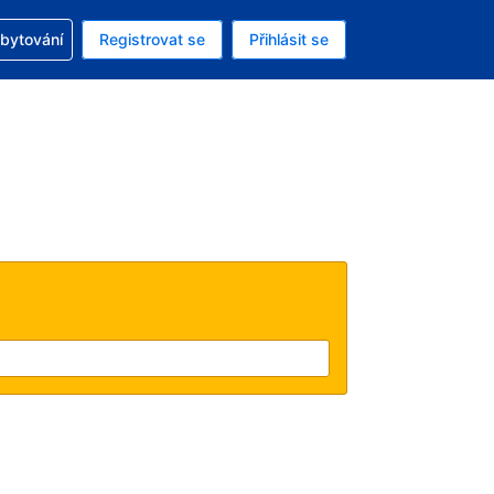
zervací
ubytování
Registrovat se
Přihlásit se
ná měna: Česká koruna
ě zvolený jazyk: V češtině