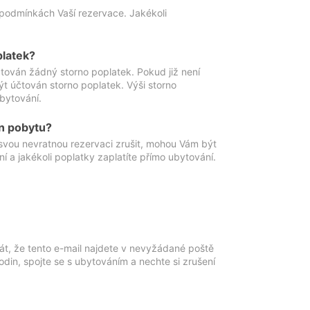
podmínkách Vaší rezervace. Jakékoli
platek?
ován žádný storno poplatek. Pokud již není
t účtován storno poplatek. Výši storno
ubytování.
n pobytu?
svou nevratnou rezervaci zrušit, mohou Vám být
í a jakékoli poplatky zaplatíte přímo ubytování.
át, že tento e-mail najdete v nevyžádané poště
in, spojte se s ubytováním a nechte si zrušení