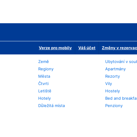
Verze pro mobily
Váš účet
Změny v rezervaci
Země
Ubytování v sou
Regiony
Apartmány
Města
Rezorty
Čtvrti
Vily
Letiště
Hostely
Hotely
Bed and breakfa
Důležitá místa
Penziony