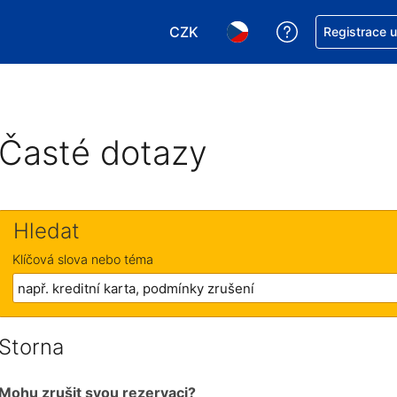
CZK
Asistence s re
Registrace 
Vyberte si měnu. Aktuálně zvole
Vyberte si jazyk. Aktuáln
Časté dotazy
Hledat
Klíčová slova nebo téma
Storna
Mohu zrušit svou rezervaci?