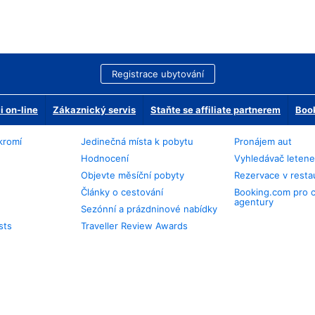
Registrace ubytování
 on-line
Zákaznický servis
Staňte se affiliate partnerem
Book
kromí
Jedinečná místa k pobytu
Pronájem aut
Hodnocení
Vyhledávač leten
Objevte měsíční pobyty
Rezervace v resta
Články o cestování
Booking.com pro 
agentury
Sezónní a prázdninové nabídky
sts
Traveller Review Awards