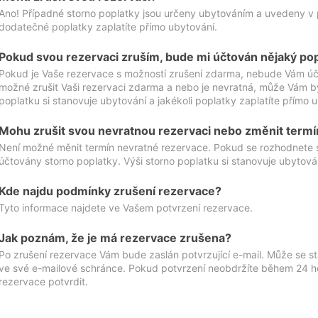
Ano! Případné storno poplatky jsou určeny ubytováním a uvedeny v 
dodatečné poplatky zaplatíte přímo ubytování.
Pokud svou rezervaci zruším, bude mi účtován nějaký po
Pokud je Vaše rezervace s možností zrušení zdarma, nebude Vám účt
možné zrušit Vaši rezervaci zdarma a nebo je nevratná, může Vám bý
poplatku si stanovuje ubytování a jakékoli poplatky zaplatíte přímo 
Mohu zrušit svou nevratnou rezervaci nebo změnit termí
Není možné měnit termín nevratné rezervace. Pokud se rozhodnete 
účtovány storno poplatky. Výši storno poplatku si stanovuje ubytován
Kde najdu podmínky zrušení rezervace?
Tyto informace najdete ve Vašem potvrzení rezervace.
Jak poznám, že je má rezervace zrušena?
Po zrušení rezervace Vám bude zaslán potvrzující e-mail. Může se st
ve své e-mailové schránce. Pokud potvrzení neobdržíte během 24 hod
rezervace potvrdit.