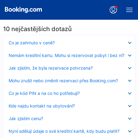
10 nejčastějších dotazů
Obsah
Co je zahrnuto v ceně?
byl
skryt
Obsah
Nemám kreditní kartu. Mohu si rezervovat pobyt i bez ní?
byl
skryt
Obsah
Jak zjistím, že byla rezervace potvrzena?
byl
skryt
Obsah
Mohu zrušit nebo změnit rezervaci přes Booking.com?
byl
skryt
Obsah
Co je kód PIN a na co ho potřebuji?
byl
skryt
Obsah
Kde najdu kontakt na ubytování?
byl
skryt
Obsah
Jak zjistím cenu?
byl
skryt
Obsah
Nyní sděluji údaje o své kreditní kartě, kdy budu platit?
byl