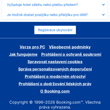
skryt
Obsah
Vyžaduje hotel zálohu nebo platbu předem?
byl
skryt
Obsah
Je možné dostat postýlku nebo přistýlku pro dítě?
byl
skryt
Registrace ubytování
Verze pro PC
Všeobecné podmínky
Jak fungujeme
Prohlášení o ochraně soukromí
Spravovat nastavení cookies
Správa personalizovaných doporučení
Prohlášení o moderním otroctví
Prohlášení o dodržování lidských práv
O Booking.com
Copyright © 1996–2026 Booking.com™. Všechna
práva vyhrazena.