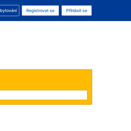
zervací
ubytování
Registrovat se
Přihlásit se
ná měna: Česká koruna
ě zvolený jazyk: V češtině