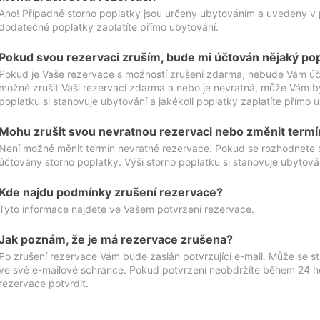
Ano! Případné storno poplatky jsou určeny ubytováním a uvedeny v 
dodatečné poplatky zaplatíte přímo ubytování.
Pokud svou rezervaci zruším, bude mi účtován nějaký po
Pokud je Vaše rezervace s možností zrušení zdarma, nebude Vám účt
možné zrušit Vaši rezervaci zdarma a nebo je nevratná, může Vám bý
poplatku si stanovuje ubytování a jakékoli poplatky zaplatíte přímo 
Mohu zrušit svou nevratnou rezervaci nebo změnit termí
Není možné měnit termín nevratné rezervace. Pokud se rozhodnete 
účtovány storno poplatky. Výši storno poplatku si stanovuje ubytován
Kde najdu podmínky zrušení rezervace?
Tyto informace najdete ve Vašem potvrzení rezervace.
Jak poznám, že je má rezervace zrušena?
Po zrušení rezervace Vám bude zaslán potvrzující e-mail. Může se st
ve své e-mailové schránce. Pokud potvrzení neobdržíte během 24 hod
rezervace potvrdit.