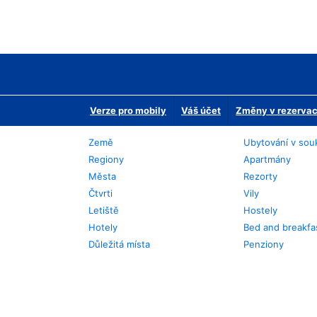
Verze pro mobily
Váš účet
Změny v rezervaci
Země
Ubytování v sou
Regiony
Apartmány
Města
Rezorty
Čtvrti
Vily
Letiště
Hostely
Hotely
Bed and breakfa
Důležitá místa
Penziony