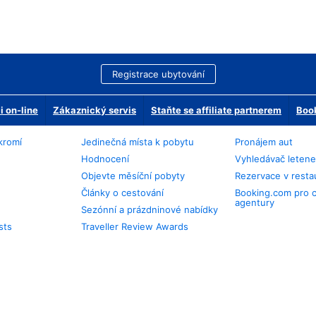
Registrace ubytování
 on-line
Zákaznický servis
Staňte se affiliate partnerem
Book
kromí
Jedinečná místa k pobytu
Pronájem aut
Hodnocení
Vyhledávač leten
Objevte měsíční pobyty
Rezervace v resta
Články o cestování
Booking.com pro 
agentury
Sezónní a prázdninové nabídky
sts
Traveller Review Awards