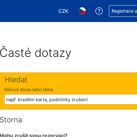
CZK
Asistence s re
Registrace 
Vyberte si měnu. Aktuálně zvole
Vyberte si jazyk. Aktuáln
Časté dotazy
Hledat
Klíčová slova nebo téma
Storna
Mohu zrušit svou rezervaci?