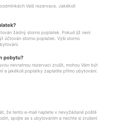
podmínkách Vaší rezervace. Jakékoli
platek?
ován žádný storno poplatek. Pokud již není
t účtován storno poplatek. Výši storno
ubytování.
n pobytu?
svou nevratnou rezervaci zrušit, mohou Vám být
í a jakékoli poplatky zaplatíte přímo ubytování.
át, že tento e-mail najdete v nevyžádané poště
in, spojte se s ubytováním a nechte si zrušení