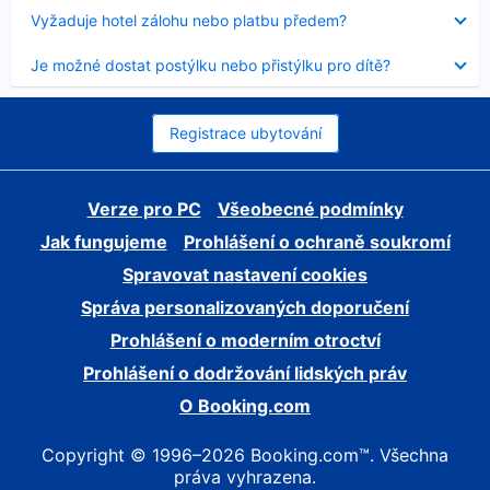
skryt
Obsah
Vyžaduje hotel zálohu nebo platbu předem?
byl
skryt
Obsah
Je možné dostat postýlku nebo přistýlku pro dítě?
byl
skryt
Registrace ubytování
Verze pro PC
Všeobecné podmínky
Jak fungujeme
Prohlášení o ochraně soukromí
Spravovat nastavení cookies
Správa personalizovaných doporučení
Prohlášení o moderním otroctví
Prohlášení o dodržování lidských práv
O Booking.com
Copyright © 1996–2026 Booking.com™. Všechna
práva vyhrazena.