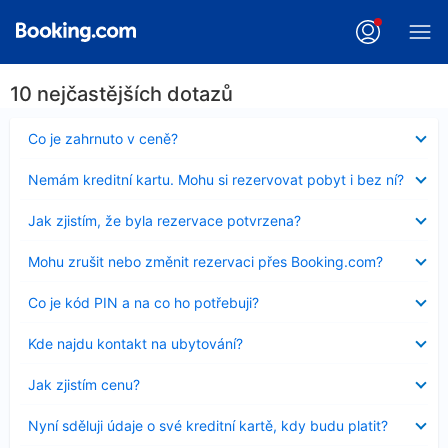
10 nejčastějších dotazů
Obsah
Co je zahrnuto v ceně?
byl
skryt
Obsah
Nemám kreditní kartu. Mohu si rezervovat pobyt i bez ní?
byl
skryt
Obsah
Jak zjistím, že byla rezervace potvrzena?
byl
skryt
Obsah
Mohu zrušit nebo změnit rezervaci přes Booking.com?
byl
skryt
Obsah
Co je kód PIN a na co ho potřebuji?
byl
skryt
Obsah
Kde najdu kontakt na ubytování?
byl
skryt
Obsah
Jak zjistím cenu?
byl
skryt
Obsah
Nyní sděluji údaje o své kreditní kartě, kdy budu platit?
byl