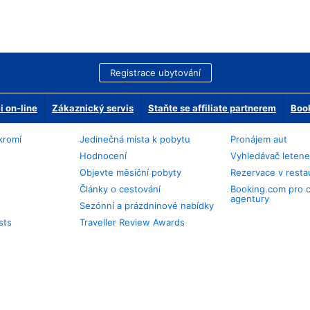
Registrace ubytování
 on-line
Zákaznický servis
Staňte se affiliate partnerem
Book
kromí
Jedinečná místa k pobytu
Pronájem aut
Hodnocení
Vyhledávač leten
Objevte měsíční pobyty
Rezervace v resta
Články o cestování
Booking.com pro 
agentury
Sezónní a prázdninové nabídky
sts
Traveller Review Awards