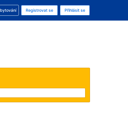
zervací
ubytování
Registrovat se
Přihlásit se
á měna: Americký dolar
ě zvolený jazyk: V češtině