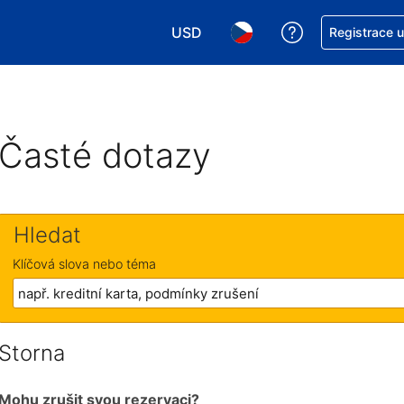
USD
Asistence s re
Registrace 
Vyberte si měnu. Aktuálně zvolen
Vyberte si jazyk. Aktuáln
Časté dotazy
Hledat
Klíčová slova nebo téma
Storna
Mohu zrušit svou rezervaci?