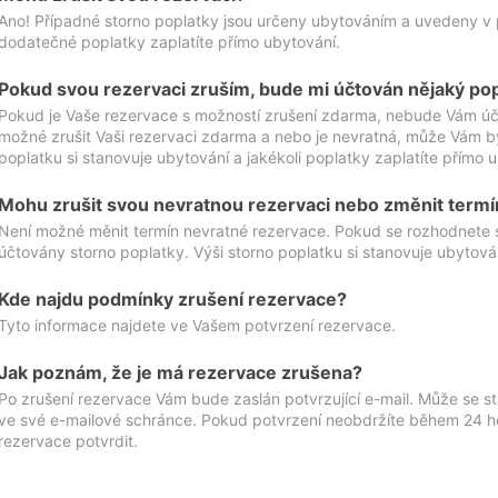
Ano! Případné storno poplatky jsou určeny ubytováním a uvedeny v 
dodatečné poplatky zaplatíte přímo ubytování.
Pokud svou rezervaci zruším, bude mi účtován nějaký po
Pokud je Vaše rezervace s možností zrušení zdarma, nebude Vám účt
možné zrušit Vaši rezervaci zdarma a nebo je nevratná, může Vám bý
poplatku si stanovuje ubytování a jakékoli poplatky zaplatíte přímo 
Mohu zrušit svou nevratnou rezervaci nebo změnit termí
Není možné měnit termín nevratné rezervace. Pokud se rozhodnete 
účtovány storno poplatky. Výši storno poplatku si stanovuje ubytován
Kde najdu podmínky zrušení rezervace?
Tyto informace najdete ve Vašem potvrzení rezervace.
Jak poznám, že je má rezervace zrušena?
Po zrušení rezervace Vám bude zaslán potvrzující e-mail. Může se st
ve své e-mailové schránce. Pokud potvrzení neobdržíte během 24 hod
rezervace potvrdit.