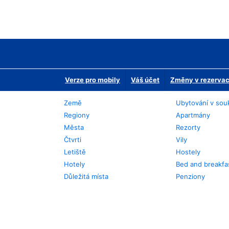
Verze pro mobily
Váš účet
Změny v rezervaci
Země
Ubytování v sou
Regiony
Apartmány
Města
Rezorty
Čtvrti
Vily
Letiště
Hostely
Hotely
Bed and breakfa
Důležitá místa
Penziony