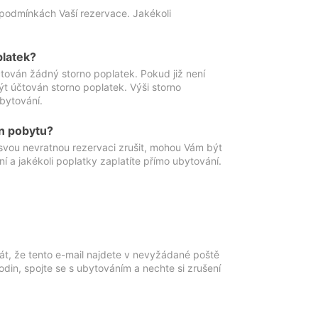
podmínkách Vaší rezervace. Jakékoli
platek?
ován žádný storno poplatek. Pokud již není
t účtován storno poplatek. Výši storno
ubytování.
n pobytu?
svou nevratnou rezervaci zrušit, mohou Vám být
í a jakékoli poplatky zaplatíte přímo ubytování.
át, že tento e-mail najdete v nevyžádané poště
in, spojte se s ubytováním a nechte si zrušení