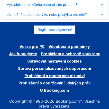
skryt
Obsah
Vyžaduje hotel zálohu nebo platbu předem?
byl
skryt
Obsah
Je možné dostat postýlku nebo přistýlku pro dítě?
byl
skryt
Registrace ubytování
Verze pro PC
Všeobecné podmínky
Jak fungujeme
Prohlášení o ochraně soukromí
Spravovat nastavení cookies
Správa personalizovaných doporučení
Prohlášení o moderním otroctví
Prohlášení o dodržování lidských práv
O Booking.com
Copyright © 1996–2026 Booking.com™. Všechna
práva vyhrazena.