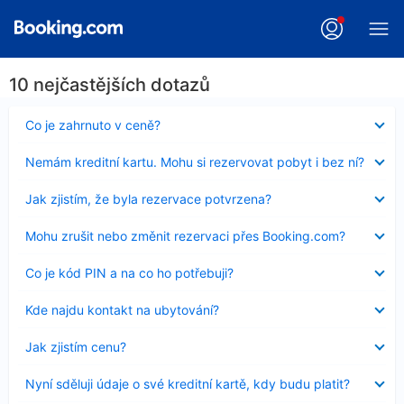
10 nejčastějších dotazů
Obsah
Co je zahrnuto v ceně?
byl
skryt
Obsah
Nemám kreditní kartu. Mohu si rezervovat pobyt i bez ní?
byl
skryt
Obsah
Jak zjistím, že byla rezervace potvrzena?
byl
skryt
Obsah
Mohu zrušit nebo změnit rezervaci přes Booking.com?
byl
skryt
Obsah
Co je kód PIN a na co ho potřebuji?
byl
skryt
Obsah
Kde najdu kontakt na ubytování?
byl
skryt
Obsah
Jak zjistím cenu?
byl
skryt
Obsah
Nyní sděluji údaje o své kreditní kartě, kdy budu platit?
byl