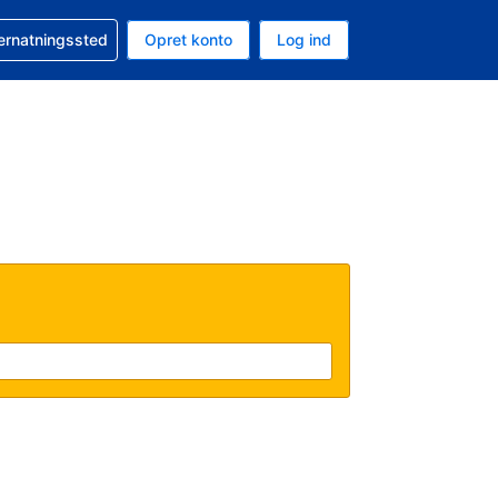
n booking
vernatningssted
Opret konto
Log ind
ta er Amerikanske dollar
nde sprog er Dansk