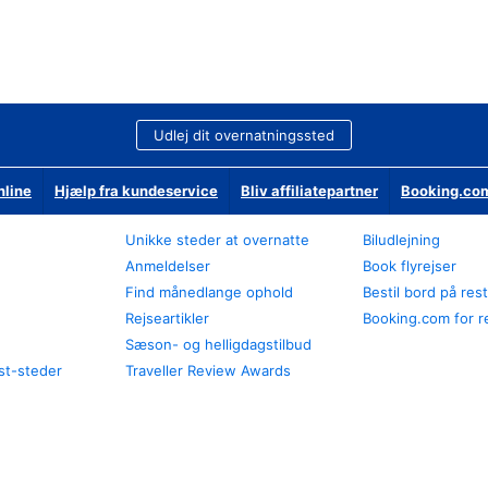
Udlej dit overnatningssted
nline
Hjælp fra kundeservice
Bliv affiliatepartner
Booking.com
Unikke steder at overnatte
Biludlejning
Anmeldelser
Book flyrejser
Find månedlange ophold
Bestil bord på res
Rejseartikler
Booking.com for r
Sæson- og helligdagstilbud
st-steder
Traveller Review Awards