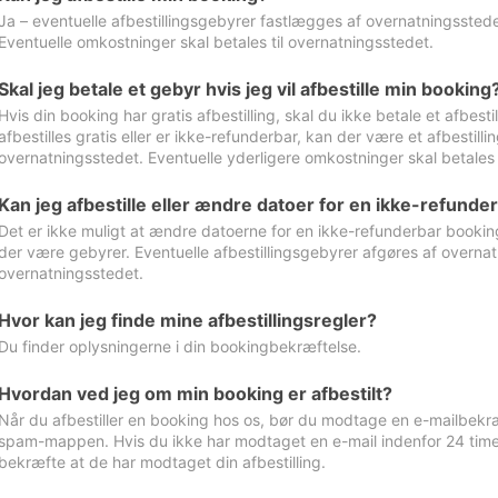
Ja – eventuelle afbestillingsgebyrer fastlægges af overnatningsstedet
Eventuelle omkostninger skal betales til overnatningsstedet.
Skal jeg betale et gebyr hvis jeg vil afbestille min booking
Hvis din booking har gratis afbestilling, skal du ikke betale et afbes
afbestilles gratis eller er ikke-refunderbar, kan der være et afbestill
overnatningsstedet. Eventuelle yderligere omkostninger skal betales 
Kan jeg afbestille eller ændre datoer for en ikke-refunde
Det er ikke muligt at ændre datoerne for en ikke-refunderbar booking
der være gebyrer. Eventuelle afbestillingsgebyrer afgøres af overnatn
overnatningsstedet.
Hvor kan jeg finde mine afbestillingsregler?
Du finder oplysningerne i din bookingbekræftelse.
Hvordan ved jeg om min booking er afbestilt?
Når du afbestiller en booking hos os, bør du modtage en e-mailbekræ
spam-mappen. Hvis du ikke har modtaget en e-mail indenfor 24 time
bekræfte at de har modtaget din afbestilling.