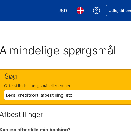
USD
Få hjælp til e
Udlej dit o
Vælg valuta. Din nuværende valu
Vælg sprog. Dit nuvære
Almindelige spørgsmål
Søg
Ofte stillede spørgsmål eller emner
Afbestillinger
Kan jeg afbestille min booking?