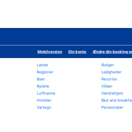
Mobilversion
Din konto
Ændre din booking o
Lande
Boliger
Regioner
Lejligheder
Byer
Resorter
Bydele
Villaer
Lufthavne
Vandrehjem
Hoteller
Bed and breakfa
Vartegn
Pensionater