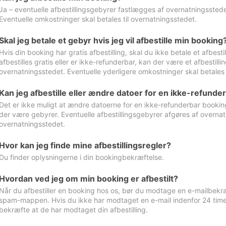
Ja – eventuelle afbestillingsgebyrer fastlægges af overnatningsstedet
Eventuelle omkostninger skal betales til overnatningsstedet.
Skal jeg betale et gebyr hvis jeg vil afbestille min booking
Hvis din booking har gratis afbestilling, skal du ikke betale et afbes
afbestilles gratis eller er ikke-refunderbar, kan der være et afbestill
overnatningsstedet. Eventuelle yderligere omkostninger skal betales 
Kan jeg afbestille eller ændre datoer for en ikke-refunde
Det er ikke muligt at ændre datoerne for en ikke-refunderbar booking
der være gebyrer. Eventuelle afbestillingsgebyrer afgøres af overnatn
overnatningsstedet.
Hvor kan jeg finde mine afbestillingsregler?
Du finder oplysningerne i din bookingbekræftelse.
Hvordan ved jeg om min booking er afbestilt?
Når du afbestiller en booking hos os, bør du modtage en e-mailbekræ
spam-mappen. Hvis du ikke har modtaget en e-mail indenfor 24 time
bekræfte at de har modtaget din afbestilling.