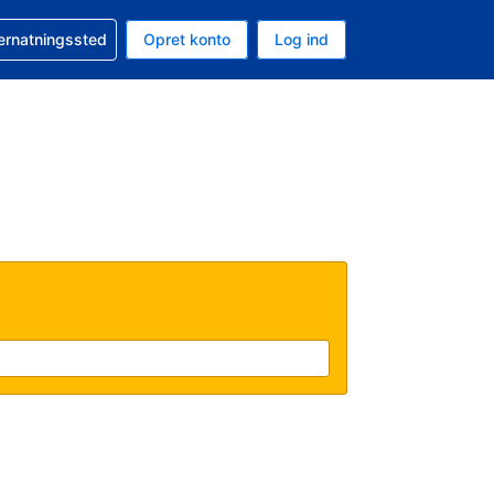
n booking
vernatningssted
Opret konto
Log ind
ta er Amerikanske dollar
nde sprog er Dansk