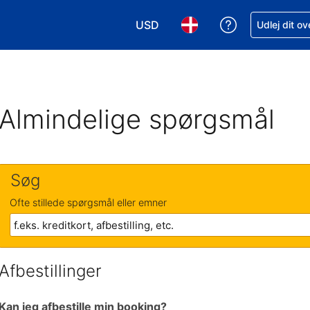
USD
Få hjælp til e
Udlej dit o
Vælg valuta. Din nuværende valu
Vælg sprog. Dit nuvære
Almindelige spørgsmål
Søg
Ofte stillede spørgsmål eller emner
Afbestillinger
Kan jeg afbestille min booking?