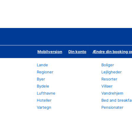
Mobilversion
Din konto
Ændre din booking o
Lande
Boliger
Regioner
Lejligheder
Byer
Resorter
Bydele
Villaer
Lufthavne
Vandrehjem
Hoteller
Bed and breakfa
Vartegn
Pensionater