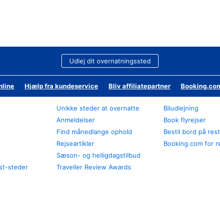
Udlej dit overnatningssted
nline
Hjælp fra kundeservice
Bliv affiliatepartner
Booking.com
Unikke steder at overnatte
Biludlejning
Anmeldelser
Book flyrejser
Find månedlange ophold
Bestil bord på res
Rejseartikler
Booking.com for r
Sæson- og helligdagstilbud
st-steder
Traveller Review Awards