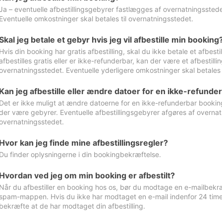
Ja – eventuelle afbestillingsgebyrer fastlægges af overnatningsstedet
Eventuelle omkostninger skal betales til overnatningsstedet.
Skal jeg betale et gebyr hvis jeg vil afbestille min booking
Hvis din booking har gratis afbestilling, skal du ikke betale et afbes
afbestilles gratis eller er ikke-refunderbar, kan der være et afbestill
overnatningsstedet. Eventuelle yderligere omkostninger skal betales 
Kan jeg afbestille eller ændre datoer for en ikke-refunde
Det er ikke muligt at ændre datoerne for en ikke-refunderbar booking
der være gebyrer. Eventuelle afbestillingsgebyrer afgøres af overnatn
overnatningsstedet.
Hvor kan jeg finde mine afbestillingsregler?
Du finder oplysningerne i din bookingbekræftelse.
Hvordan ved jeg om min booking er afbestilt?
Når du afbestiller en booking hos os, bør du modtage en e-mailbekræ
spam-mappen. Hvis du ikke har modtaget en e-mail indenfor 24 time
bekræfte at de har modtaget din afbestilling.