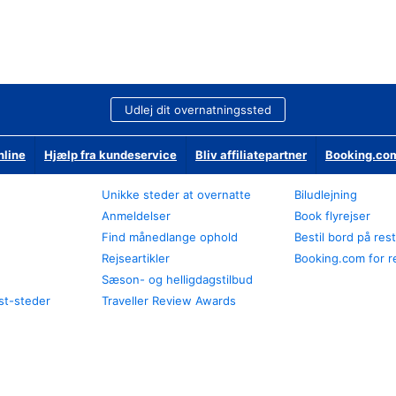
Udlej dit overnatningssted
nline
Hjælp fra kundeservice
Bliv affiliatepartner
Booking.com
Unikke steder at overnatte
Biludlejning
Anmeldelser
Book flyrejser
Find månedlange ophold
Bestil bord på res
Rejseartikler
Booking.com for r
Sæson- og helligdagstilbud
st-steder
Traveller Review Awards