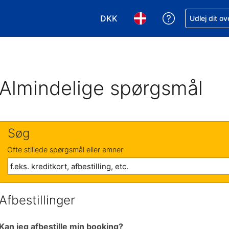
DKK
Få hjælp til e
Udlej dit o
Vælg valuta. Din nuværende valu
Vælg sprog. Dit nuvære
Almindelige spørgsmål
Søg
Ofte stillede spørgsmål eller emner
Afbestillinger
Kan jeg afbestille min booking?