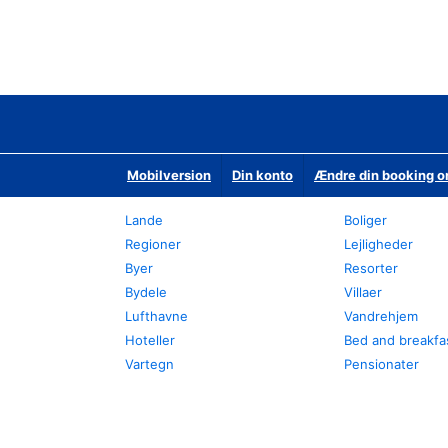
Mobilversion
Din konto
Ændre din booking o
Lande
Boliger
Regioner
Lejligheder
Byer
Resorter
Bydele
Villaer
Lufthavne
Vandrehjem
Hoteller
Bed and breakfa
Vartegn
Pensionater