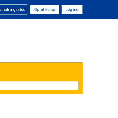
n booking
vernatningssted
Opret konto
Log ind
ta er Danske kroner
nde sprog er Dansk