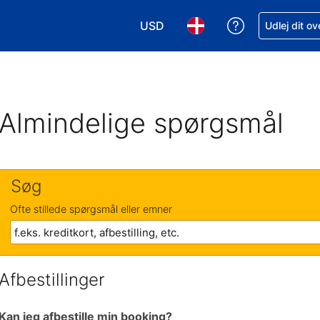
USD
Få hjælp til e
Udlej dit o
Vælg valuta. Din nuværende valu
Vælg sprog. Dit nuvære
Almindelige spørgsmål
Søg
Ofte stillede spørgsmål eller emner
Afbestillinger
Kan jeg afbestille min booking?