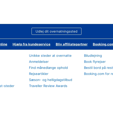
Udlej dit overnatningssted
nline
Hjælp fra kundeservice
Bliv affiliatepartner
Booking.com
Unikke steder at overnatte
Biludlejning
Anmeldelser
Book flyrejser
Find månedlange ophold
Bestil bord på res
Rejseartikler
Booking.com for r
Sæson- og helligdagstilbud
st-steder
Traveller Review Awards