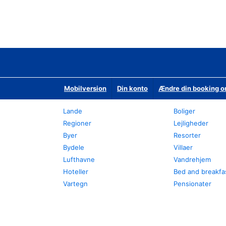
Mobilversion
Din konto
Ændre din booking o
Lande
Boliger
Regioner
Lejligheder
Byer
Resorter
Bydele
Villaer
Lufthavne
Vandrehjem
Hoteller
Bed and breakfa
Vartegn
Pensionater