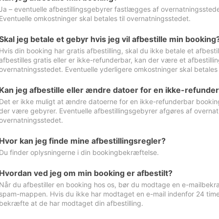
Ja – eventuelle afbestillingsgebyrer fastlægges af overnatningsstedet
Eventuelle omkostninger skal betales til overnatningsstedet.
Skal jeg betale et gebyr hvis jeg vil afbestille min booking
Hvis din booking har gratis afbestilling, skal du ikke betale et afbes
afbestilles gratis eller er ikke-refunderbar, kan der være et afbestill
overnatningsstedet. Eventuelle yderligere omkostninger skal betales 
Kan jeg afbestille eller ændre datoer for en ikke-refunde
Det er ikke muligt at ændre datoerne for en ikke-refunderbar booking
der være gebyrer. Eventuelle afbestillingsgebyrer afgøres af overnatn
overnatningsstedet.
Hvor kan jeg finde mine afbestillingsregler?
Du finder oplysningerne i din bookingbekræftelse.
Hvordan ved jeg om min booking er afbestilt?
Når du afbestiller en booking hos os, bør du modtage en e-mailbekræ
spam-mappen. Hvis du ikke har modtaget en e-mail indenfor 24 time
bekræfte at de har modtaget din afbestilling.