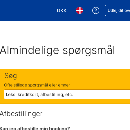
DKK
Få hjælp til e
Udlej dit o
Vælg valuta. Din nuværende valu
Vælg sprog. Dit nuvære
Almindelige spørgsmål
Søg
Ofte stillede spørgsmål eller emner
Afbestillinger
Kan jeg afbestille min booking?