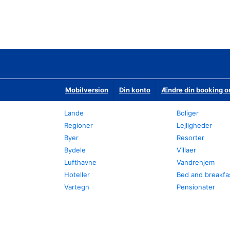
Mobilversion
Din konto
Ændre din booking o
Lande
Boliger
Regioner
Lejligheder
Byer
Resorter
Bydele
Villaer
Lufthavne
Vandrehjem
Hoteller
Bed and breakfa
Vartegn
Pensionater