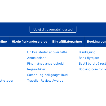
Udlej dit overnatningssted
nline
Hjælp fra kundeservice
Bliv affiliatepartner
Booking.com
Unikke steder at overnatte
Biludlejning
Anmeldelser
Book flyrejser
Find månedlange ophold
Bestil bord på res
Rejseartikler
Booking.com for r
Sæson- og helligdagstilbud
st-steder
Traveller Review Awards