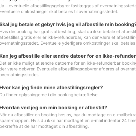
Ja – eventuelle afbestillingsgebyrer fastlægges af overnatningsstedet
Eventuelle omkostninger skal betales til overnatningsstedet.
Skal jeg betale et gebyr hvis jeg vil afbestille min booking
Hvis din booking har gratis afbestilling, skal du ikke betale et afbes
afbestilles gratis eller er ikke-refunderbar, kan der være et afbestill
overnatningsstedet. Eventuelle yderligere omkostninger skal betales 
Kan jeg afbestille eller ændre datoer for en ikke-refunde
Det er ikke muligt at ændre datoerne for en ikke-refunderbar booking
der være gebyrer. Eventuelle afbestillingsgebyrer afgøres af overnatn
overnatningsstedet.
Hvor kan jeg finde mine afbestillingsregler?
Du finder oplysningerne i din bookingbekræftelse.
Hvordan ved jeg om min booking er afbestilt?
Når du afbestiller en booking hos os, bør du modtage en e-mailbekræ
spam-mappen. Hvis du ikke har modtaget en e-mail indenfor 24 time
bekræfte at de har modtaget din afbestilling.