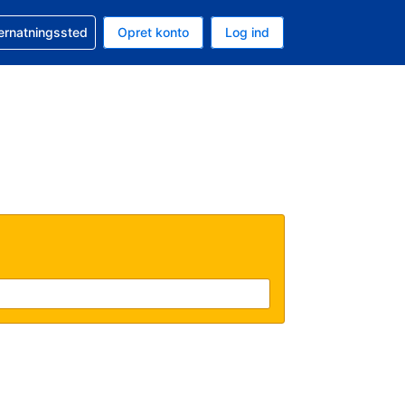
n booking
vernatningssted
Opret konto
Log ind
ta er Danske kroner
nde sprog er Dansk