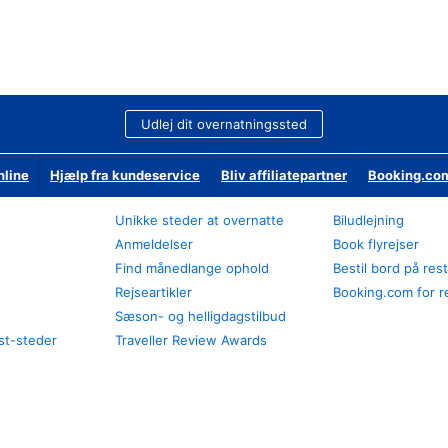
Udlej dit overnatningssted
nline
Hjælp fra kundeservice
Bliv affiliatepartner
Booking.com
Unikke steder at overnatte
Biludlejning
Anmeldelser
Book flyrejser
Find månedlange ophold
Bestil bord på res
Rejseartikler
Booking.com for r
Sæson- og helligdagstilbud
st-steder
Traveller Review Awards