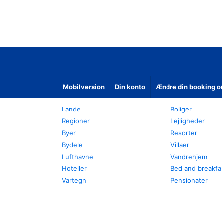
Mobilversion
Din konto
Ændre din booking o
Lande
Boliger
Regioner
Lejligheder
Byer
Resorter
Bydele
Villaer
Lufthavne
Vandrehjem
Hoteller
Bed and breakfa
Vartegn
Pensionater