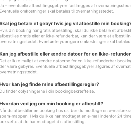
Ja – eventuelle afbestillingsgebyrer fastlægges af overnatningsstedet
Eventuelle omkostninger skal betales til overnatningsstedet.
Skal jeg betale et gebyr hvis jeg vil afbestille min booking
Hvis din booking har gratis afbestilling, skal du ikke betale et afbes
afbestilles gratis eller er ikke-refunderbar, kan der være et afbestill
overnatningsstedet. Eventuelle yderligere omkostninger skal betales 
Kan jeg afbestille eller ændre datoer for en ikke-refunde
Det er ikke muligt at ændre datoerne for en ikke-refunderbar booking
der være gebyrer. Eventuelle afbestillingsgebyrer afgøres af overnatn
overnatningsstedet.
Hvor kan jeg finde mine afbestillingsregler?
Du finder oplysningerne i din bookingbekræftelse.
Hvordan ved jeg om min booking er afbestilt?
Når du afbestiller en booking hos os, bør du modtage en e-mailbekræ
spam-mappen. Hvis du ikke har modtaget en e-mail indenfor 24 time
bekræfte at de har modtaget din afbestilling.