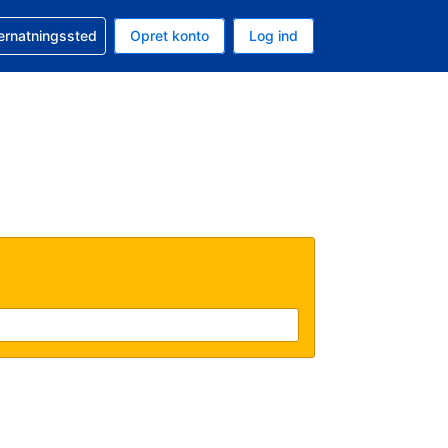
n booking
vernatningssted
Opret konto
Log ind
ta er Amerikanske dollar
nde sprog er Dansk