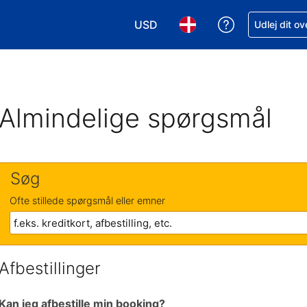
USD
Få hjælp til e
Udlej dit o
Vælg valuta. Din nuværende valu
Vælg sprog. Dit nuvære
Almindelige spørgsmål
Søg
Ofte stillede spørgsmål eller emner
Afbestillinger
Kan jeg afbestille min booking?