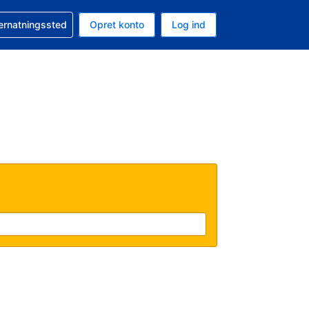
n booking
vernatningssted
Opret konto
Log ind
ta er Danske kroner
nde sprog er Dansk