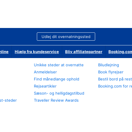
Udlej dit overnatningssted
nline
Hjælp fra kundeservice
Bliv affiliatepartner
Booking.com
Unikke steder at overnatte
Biludlejning
Anmeldelser
Book flyrejser
Find månedlange ophold
Bestil bord på res
Rejseartikler
Booking.com for r
Sæson- og helligdagstilbud
st-steder
Traveller Review Awards