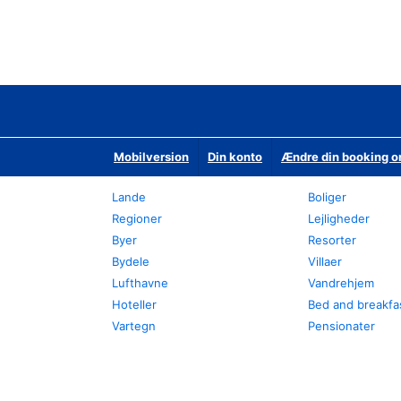
Mobilversion
Din konto
Ændre din booking o
Lande
Boliger
Regioner
Lejligheder
Byer
Resorter
Bydele
Villaer
Lufthavne
Vandrehjem
Hoteller
Bed and breakfa
Vartegn
Pensionater