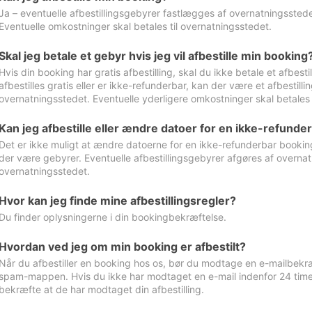
Ja – eventuelle afbestillingsgebyrer fastlægges af overnatningsstedet
Eventuelle omkostninger skal betales til overnatningsstedet.
Skal jeg betale et gebyr hvis jeg vil afbestille min booking
Hvis din booking har gratis afbestilling, skal du ikke betale et afbes
afbestilles gratis eller er ikke-refunderbar, kan der være et afbestill
overnatningsstedet. Eventuelle yderligere omkostninger skal betales 
Kan jeg afbestille eller ændre datoer for en ikke-refunde
Det er ikke muligt at ændre datoerne for en ikke-refunderbar booking
der være gebyrer. Eventuelle afbestillingsgebyrer afgøres af overnatn
overnatningsstedet.
Hvor kan jeg finde mine afbestillingsregler?
Du finder oplysningerne i din bookingbekræftelse.
Hvordan ved jeg om min booking er afbestilt?
Når du afbestiller en booking hos os, bør du modtage en e-mailbekræ
spam-mappen. Hvis du ikke har modtaget en e-mail indenfor 24 time
bekræfte at de har modtaget din afbestilling.