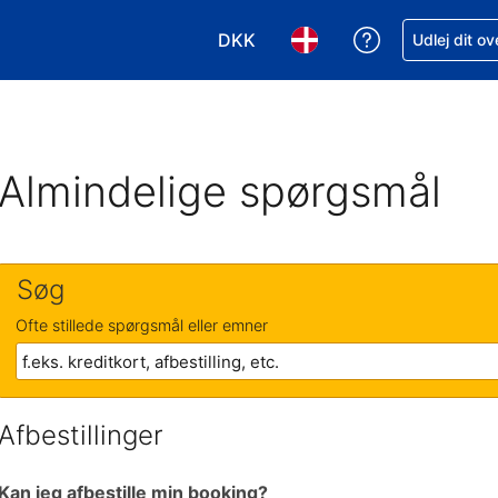
DKK
Få hjælp til e
Udlej dit o
Vælg valuta. Din nuværende valu
Vælg sprog. Dit nuvære
Almindelige spørgsmål
Søg
Ofte stillede spørgsmål eller emner
Afbestillinger
Kan jeg afbestille min booking?