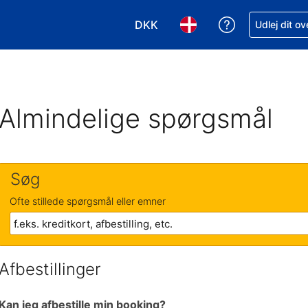
DKK
Få hjælp til e
Udlej dit o
Vælg valuta. Din nuværende valu
Vælg sprog. Dit nuvære
Almindelige spørgsmål
Søg
Ofte stillede spørgsmål eller emner
Afbestillinger
Kan jeg afbestille min booking?