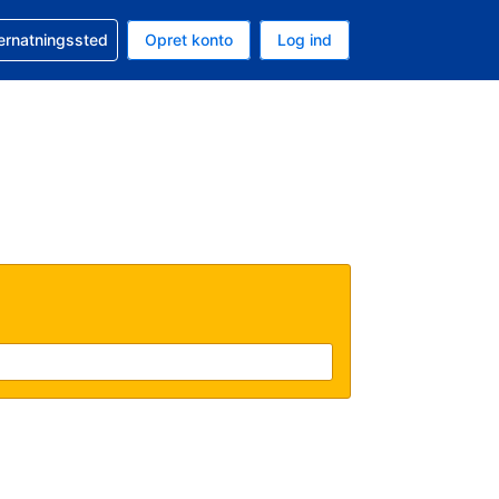
n booking
vernatningssted
Opret konto
Log ind
ta er Danske kroner
nde sprog er Dansk