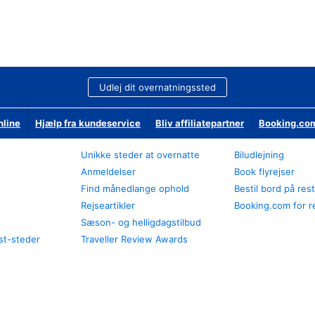
Udlej dit overnatningssted
nline
Hjælp fra kundeservice
Bliv affiliatepartner
Booking.com
Unikke steder at overnatte
Biludlejning
Anmeldelser
Book flyrejser
Find månedlange ophold
Bestil bord på res
Rejseartikler
Booking.com for r
Sæson- og helligdagstilbud
st-steder
Traveller Review Awards