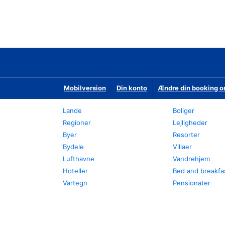
Mobilversion
Din konto
Ændre din booking o
Lande
Boliger
Regioner
Lejligheder
Byer
Resorter
Bydele
Villaer
Lufthavne
Vandrehjem
Hoteller
Bed and breakfa
Vartegn
Pensionater