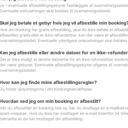
Ja – eventuelle afbestillingsgebyrer fastlægges af overnatningsstedet
Eventuelle omkostninger skal betales til overnatningsstedet.
Skal jeg betale et gebyr hvis jeg vil afbestille min booking
Hvis din booking har gratis afbestilling, skal du ikke betale et afbes
afbestilles gratis eller er ikke-refunderbar, kan der være et afbestill
overnatningsstedet. Eventuelle yderligere omkostninger skal betales 
Kan jeg afbestille eller ændre datoer for en ikke-refunde
Det er ikke muligt at ændre datoerne for en ikke-refunderbar booking
der være gebyrer. Eventuelle afbestillingsgebyrer afgøres af overnatn
overnatningsstedet.
Hvor kan jeg finde mine afbestillingsregler?
Du finder oplysningerne i din bookingbekræftelse.
Hvordan ved jeg om min booking er afbestilt?
Når du afbestiller en booking hos os, bør du modtage en e-mailbekræ
spam-mappen. Hvis du ikke har modtaget en e-mail indenfor 24 time
bekræfte at de har modtaget din afbestilling.