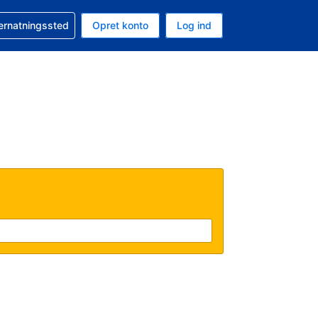
n booking
vernatningssted
Opret konto
Log ind
ta er Danske kroner
nde sprog er Dansk