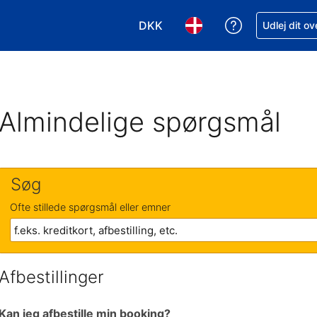
DKK
Få hjælp til e
Udlej dit o
Vælg valuta. Din nuværende valu
Vælg sprog. Dit nuvære
Almindelige spørgsmål
Søg
Ofte stillede spørgsmål eller emner
Afbestillinger
Kan jeg afbestille min booking?