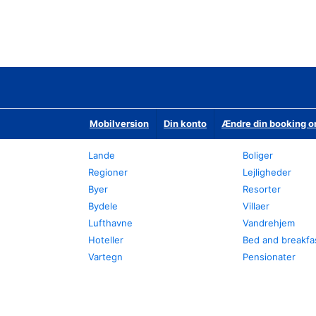
Mobilversion
Din konto
Ændre din booking o
Lande
Boliger
Regioner
Lejligheder
Byer
Resorter
Bydele
Villaer
Lufthavne
Vandrehjem
Hoteller
Bed and breakfa
Vartegn
Pensionater