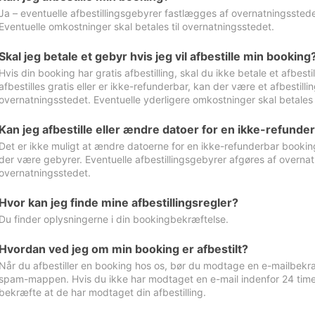
Ja – eventuelle afbestillingsgebyrer fastlægges af overnatningsstedet
Eventuelle omkostninger skal betales til overnatningsstedet.
Skal jeg betale et gebyr hvis jeg vil afbestille min booking
Hvis din booking har gratis afbestilling, skal du ikke betale et afbes
afbestilles gratis eller er ikke-refunderbar, kan der være et afbestill
overnatningsstedet. Eventuelle yderligere omkostninger skal betales 
Kan jeg afbestille eller ændre datoer for en ikke-refunde
Det er ikke muligt at ændre datoerne for en ikke-refunderbar booking
der være gebyrer. Eventuelle afbestillingsgebyrer afgøres af overnatn
overnatningsstedet.
Hvor kan jeg finde mine afbestillingsregler?
Du finder oplysningerne i din bookingbekræftelse.
Hvordan ved jeg om min booking er afbestilt?
Når du afbestiller en booking hos os, bør du modtage en e-mailbekræ
spam-mappen. Hvis du ikke har modtaget en e-mail indenfor 24 time
bekræfte at de har modtaget din afbestilling.