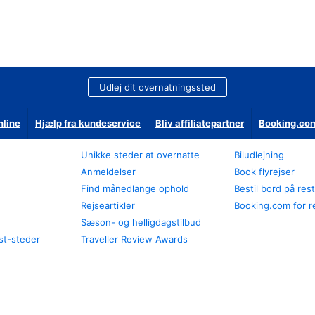
Udlej dit overnatningssted
nline
Hjælp fra kundeservice
Bliv affiliatepartner
Booking.com
Unikke steder at overnatte
Biludlejning
Anmeldelser
Book flyrejser
Find månedlange ophold
Bestil bord på res
Rejseartikler
Booking.com for r
Sæson- og helligdagstilbud
st-steder
Traveller Review Awards