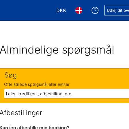
DKK
Få hjælp til e
Udlej dit o
Vælg valuta. Din nuværende valu
Vælg sprog. Dit nuvære
Almindelige spørgsmål
Søg
Ofte stillede spørgsmål eller emner
Afbestillinger
Kan jeg afbestille min booking?