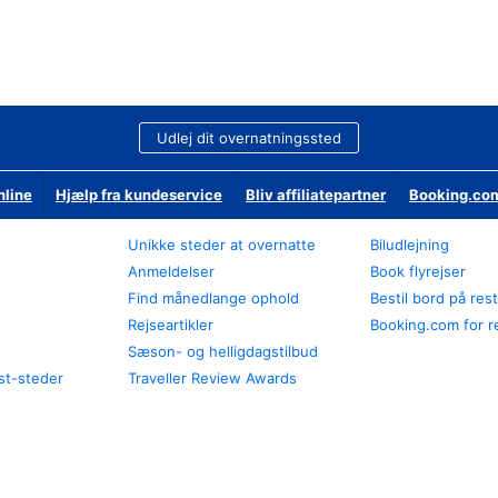
Udlej dit overnatningssted
nline
Hjælp fra kundeservice
Bliv affiliatepartner
Booking.com
Unikke steder at overnatte
Biludlejning
Anmeldelser
Book flyrejser
Find månedlange ophold
Bestil bord på res
Rejseartikler
Booking.com for r
Sæson- og helligdagstilbud
st-steder
Traveller Review Awards