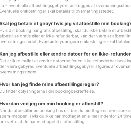
Ja – eventuelle afbestillingsgebyrer fastlægges af overnatningsstedet
Eventuelle omkostninger skal betales til overnatningsstedet.
Skal jeg betale et gebyr hvis jeg vil afbestille min booking
Hvis din booking har gratis afbestilling, skal du ikke betale et afbes
afbestilles gratis eller er ikke-refunderbar, kan der være et afbestill
overnatningsstedet. Eventuelle yderligere omkostninger skal betales 
Kan jeg afbestille eller ændre datoer for en ikke-refunde
Det er ikke muligt at ændre datoerne for en ikke-refunderbar booking
der være gebyrer. Eventuelle afbestillingsgebyrer afgøres af overnatn
overnatningsstedet.
Hvor kan jeg finde mine afbestillingsregler?
Du finder oplysningerne i din bookingbekræftelse.
Hvordan ved jeg om min booking er afbestilt?
Når du afbestiller en booking hos os, bør du modtage en e-mailbekræ
spam-mappen. Hvis du ikke har modtaget en e-mail indenfor 24 time
bekræfte at de har modtaget din afbestilling.