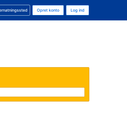
n booking
vernatningssted
Opret konto
Log ind
ta er Danske kroner
nde sprog er Dansk