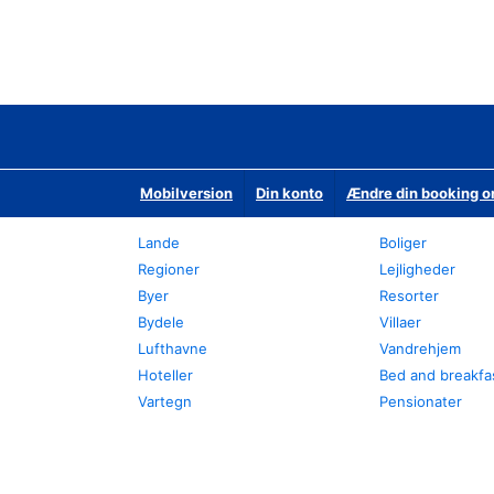
Mobilversion
Din konto
Ændre din booking o
Lande
Boliger
Regioner
Lejligheder
Byer
Resorter
Bydele
Villaer
Lufthavne
Vandrehjem
Hoteller
Bed and breakfa
Vartegn
Pensionater