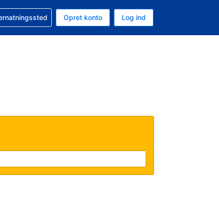
n booking
vernatningssted
Opret konto
Log ind
ta er Amerikanske dollar
nde sprog er Dansk