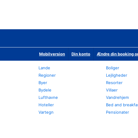
Mobilversion
Din konto
Ændre din booking o
Lande
Boliger
Regioner
Lejligheder
Byer
Resorter
Bydele
Villaer
Lufthavne
Vandrehjem
Hoteller
Bed and breakfa
Vartegn
Pensionater