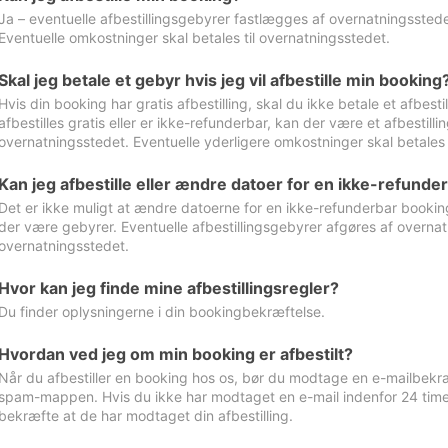
Ja – eventuelle afbestillingsgebyrer fastlægges af overnatningsstedet
Eventuelle omkostninger skal betales til overnatningsstedet.
Skal jeg betale et gebyr hvis jeg vil afbestille min booking
Hvis din booking har gratis afbestilling, skal du ikke betale et afbes
afbestilles gratis eller er ikke-refunderbar, kan der være et afbestill
overnatningsstedet. Eventuelle yderligere omkostninger skal betales 
Kan jeg afbestille eller ændre datoer for en ikke-refunde
Det er ikke muligt at ændre datoerne for en ikke-refunderbar booking
der være gebyrer. Eventuelle afbestillingsgebyrer afgøres af overnatn
overnatningsstedet.
Hvor kan jeg finde mine afbestillingsregler?
Du finder oplysningerne i din bookingbekræftelse.
Hvordan ved jeg om min booking er afbestilt?
Når du afbestiller en booking hos os, bør du modtage en e-mailbekræ
spam-mappen. Hvis du ikke har modtaget en e-mail indenfor 24 time
bekræfte at de har modtaget din afbestilling.