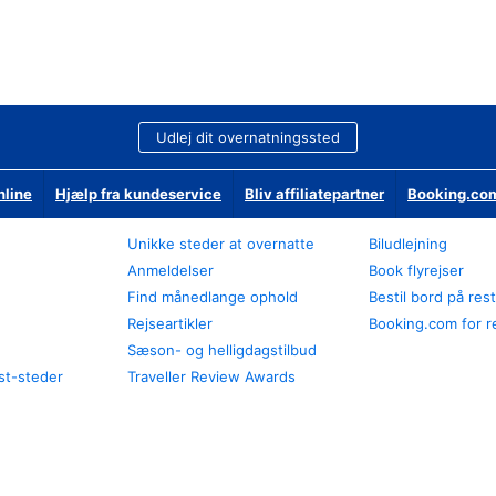
Udlej dit overnatningssted
nline
Hjælp fra kundeservice
Bliv affiliatepartner
Booking.com
Unikke steder at overnatte
Biludlejning
Anmeldelser
Book flyrejser
Find månedlange ophold
Bestil bord på res
Rejseartikler
Booking.com for r
Sæson- og helligdagstilbud
st-steder
Traveller Review Awards