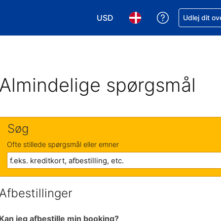
USD
Få hjælp til e
Udlej dit o
Vælg valuta. Din nuværende valu
Vælg sprog. Dit nuvære
Almindelige spørgsmål
Søg
Ofte stillede spørgsmål eller emner
Afbestillinger
Kan jeg afbestille min booking?