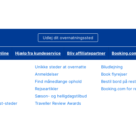
Udlej dit overnatningssted
nline
Hjælp fra kundeservice
Bliv affiliatepartner
Booking.com
Unikke steder at overnatte
Biludlejning
Anmeldelser
Book flyrejser
Find månedlange ophold
Bestil bord på res
Rejseartikler
Booking.com for r
Sæson- og helligdagstilbud
st-steder
Traveller Review Awards