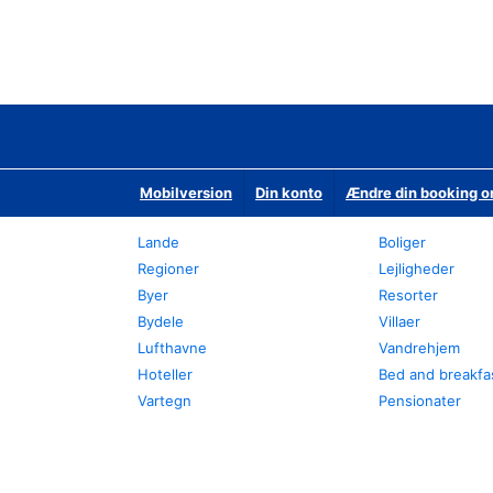
Mobilversion
Din konto
Ændre din booking o
Lande
Boliger
Regioner
Lejligheder
Byer
Resorter
Bydele
Villaer
Lufthavne
Vandrehjem
Hoteller
Bed and breakfa
Vartegn
Pensionater