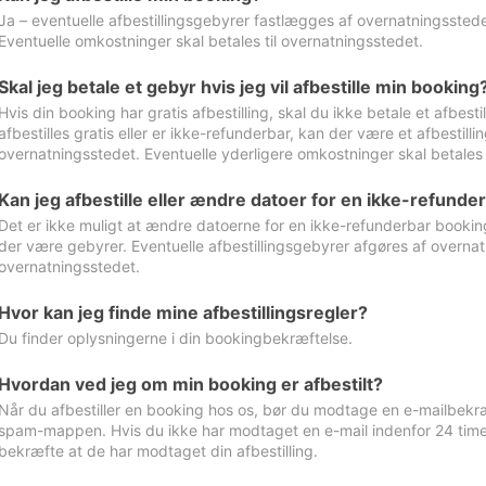
Ja – eventuelle afbestillingsgebyrer fastlægges af overnatningsstedet
Eventuelle omkostninger skal betales til overnatningsstedet.
Skal jeg betale et gebyr hvis jeg vil afbestille min booking
Hvis din booking har gratis afbestilling, skal du ikke betale et afbes
afbestilles gratis eller er ikke-refunderbar, kan der være et afbestill
overnatningsstedet. Eventuelle yderligere omkostninger skal betales 
Kan jeg afbestille eller ændre datoer for en ikke-refunde
Det er ikke muligt at ændre datoerne for en ikke-refunderbar booking
der være gebyrer. Eventuelle afbestillingsgebyrer afgøres af overnatn
overnatningsstedet.
Hvor kan jeg finde mine afbestillingsregler?
Du finder oplysningerne i din bookingbekræftelse.
Hvordan ved jeg om min booking er afbestilt?
Når du afbestiller en booking hos os, bør du modtage en e-mailbekræ
spam-mappen. Hvis du ikke har modtaget en e-mail indenfor 24 time
bekræfte at de har modtaget din afbestilling.