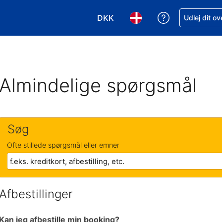
DKK
Få hjælp til e
Udlej dit o
Vælg valuta. Din nuværende valu
Vælg sprog. Dit nuvære
Almindelige spørgsmål
Søg
Ofte stillede spørgsmål eller emner
Afbestillinger
Kan jeg afbestille min booking?