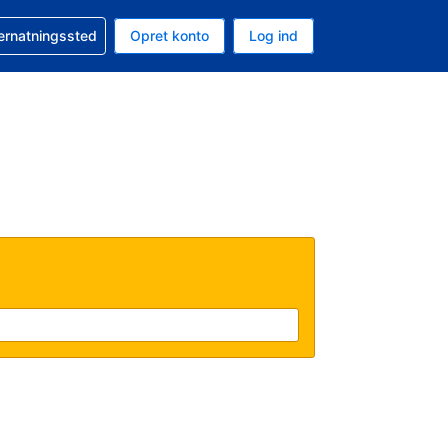
n booking
vernatningssted
Opret konto
Log ind
ta er Danske kroner
nde sprog er Dansk