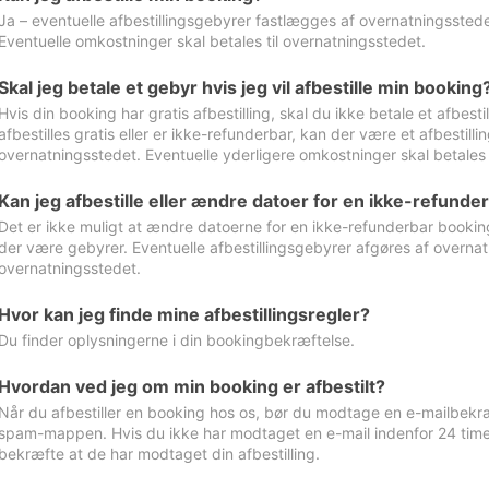
Ja – eventuelle afbestillingsgebyrer fastlægges af overnatningsstedet
Eventuelle omkostninger skal betales til overnatningsstedet.
Skal jeg betale et gebyr hvis jeg vil afbestille min booking
Hvis din booking har gratis afbestilling, skal du ikke betale et afbes
afbestilles gratis eller er ikke-refunderbar, kan der være et afbestill
overnatningsstedet. Eventuelle yderligere omkostninger skal betales 
Kan jeg afbestille eller ændre datoer for en ikke-refunde
Det er ikke muligt at ændre datoerne for en ikke-refunderbar booking
der være gebyrer. Eventuelle afbestillingsgebyrer afgøres af overnatn
overnatningsstedet.
Hvor kan jeg finde mine afbestillingsregler?
Du finder oplysningerne i din bookingbekræftelse.
Hvordan ved jeg om min booking er afbestilt?
Når du afbestiller en booking hos os, bør du modtage en e-mailbekræ
spam-mappen. Hvis du ikke har modtaget en e-mail indenfor 24 time
bekræfte at de har modtaget din afbestilling.