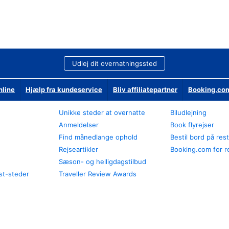
Udlej dit overnatningssted
nline
Hjælp fra kundeservice
Bliv affiliatepartner
Booking.com
Unikke steder at overnatte
Biludlejning
Anmeldelser
Book flyrejser
Find månedlange ophold
Bestil bord på res
Rejseartikler
Booking.com for r
Sæson- og helligdagstilbud
st-steder
Traveller Review Awards