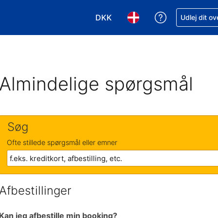
DKK
Få hjælp til e
Udlej dit o
Vælg valuta. Din nuværende valu
Vælg sprog. Dit nuvære
Almindelige spørgsmål
Søg
Ofte stillede spørgsmål eller emner
Afbestillinger
Kan jeg afbestille min booking?