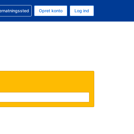
n booking
vernatningssted
Opret konto
Log ind
ta er Danske kroner
nde sprog er Dansk