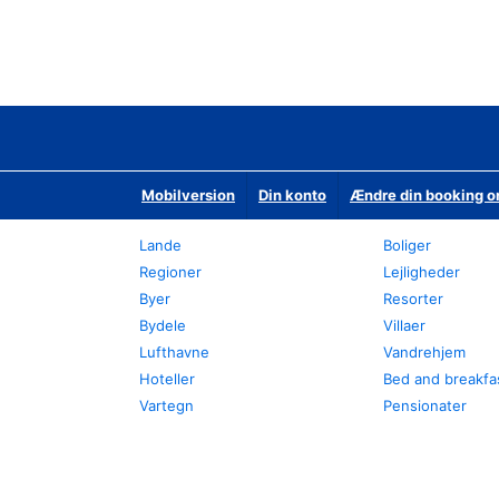
Mobilversion
Din konto
Ændre din booking o
Lande
Boliger
Regioner
Lejligheder
Byer
Resorter
Bydele
Villaer
Lufthavne
Vandrehjem
Hoteller
Bed and breakfa
Vartegn
Pensionater