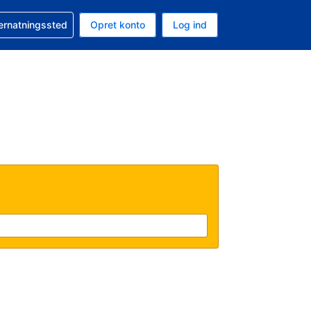
n booking
vernatningssted
Opret konto
Log ind
ta er Danske kroner
nde sprog er Dansk