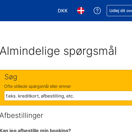
DKK
Få hjælp til e
Udlej dit o
Vælg valuta. Din nuværende valu
Vælg sprog. Dit nuvære
Almindelige spørgsmål
Søg
Ofte stillede spørgsmål eller emner
Afbestillinger
Kan jeg afbestille min booking?