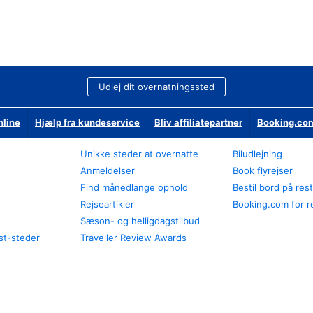
Udlej dit overnatningssted
nline
Hjælp fra kundeservice
Bliv affiliatepartner
Booking.com
Unikke steder at overnatte
Biludlejning
Anmeldelser
Book flyrejser
Find månedlange ophold
Bestil bord på res
Rejseartikler
Booking.com for r
Sæson- og helligdagstilbud
st-steder
Traveller Review Awards