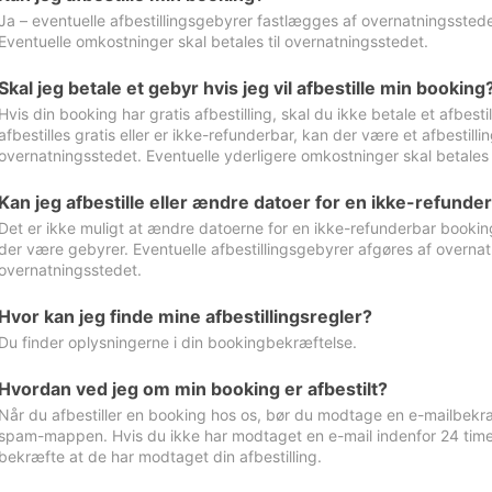
Ja – eventuelle afbestillingsgebyrer fastlægges af overnatningsstedet
Eventuelle omkostninger skal betales til overnatningsstedet.
Skal jeg betale et gebyr hvis jeg vil afbestille min booking
Hvis din booking har gratis afbestilling, skal du ikke betale et afbes
afbestilles gratis eller er ikke-refunderbar, kan der være et afbestill
overnatningsstedet. Eventuelle yderligere omkostninger skal betales 
Kan jeg afbestille eller ændre datoer for en ikke-refunde
Det er ikke muligt at ændre datoerne for en ikke-refunderbar booking
der være gebyrer. Eventuelle afbestillingsgebyrer afgøres af overnatn
overnatningsstedet.
Hvor kan jeg finde mine afbestillingsregler?
Du finder oplysningerne i din bookingbekræftelse.
Hvordan ved jeg om min booking er afbestilt?
Når du afbestiller en booking hos os, bør du modtage en e-mailbekræ
spam-mappen. Hvis du ikke har modtaget en e-mail indenfor 24 time
bekræfte at de har modtaget din afbestilling.