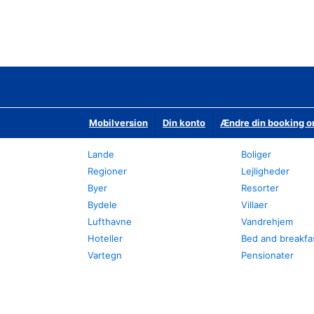
Mobilversion
Din konto
Ændre din booking o
Lande
Boliger
Regioner
Lejligheder
Byer
Resorter
Bydele
Villaer
Lufthavne
Vandrehjem
Hoteller
Bed and breakfa
Vartegn
Pensionater