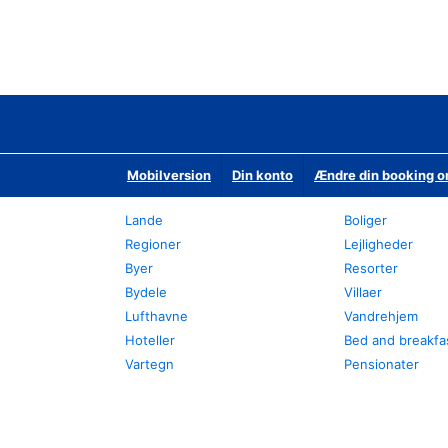
Mobilversion
Din konto
Ændre din booking o
Lande
Boliger
Regioner
Lejligheder
Byer
Resorter
Bydele
Villaer
Lufthavne
Vandrehjem
Hoteller
Bed and breakfa
Vartegn
Pensionater