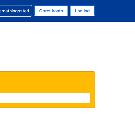
n booking
vernatningssted
Opret konto
Log ind
ta er Danske kroner
nde sprog er Dansk