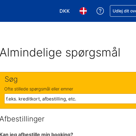
DKK
Få hjælp til e
Udlej dit o
Vælg valuta. Din nuværende valu
Vælg sprog. Dit nuvære
Almindelige spørgsmål
Søg
Ofte stillede spørgsmål eller emner
Afbestillinger
Kan jeg afbestille min booking?