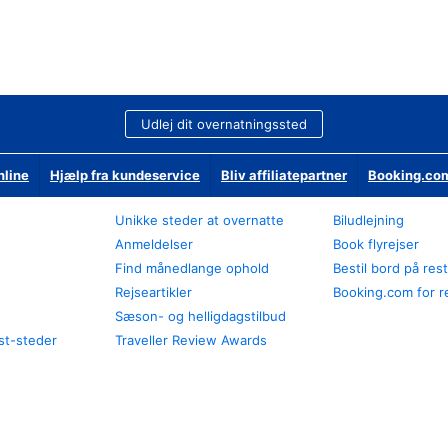
Udlej dit overnatningssted
nline
Hjælp fra kundeservice
Bliv affiliatepartner
Booking.com
Unikke steder at overnatte
Biludlejning
Anmeldelser
Book flyrejser
Find månedlange ophold
Bestil bord på res
Rejseartikler
Booking.com for r
Sæson- og helligdagstilbud
st-steder
Traveller Review Awards