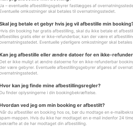
Ja – eventuelle afbestillingsgebyrer fastlægges af overnatningsstedet
Eventuelle omkostninger skal betales til overnatningsstedet.
Skal jeg betale et gebyr hvis jeg vil afbestille min booking
Hvis din booking har gratis afbestilling, skal du ikke betale et afbes
afbestilles gratis eller er ikke-refunderbar, kan der være et afbestill
overnatningsstedet. Eventuelle yderligere omkostninger skal betales 
Kan jeg afbestille eller ændre datoer for en ikke-refunde
Det er ikke muligt at ændre datoerne for en ikke-refunderbar booking
der være gebyrer. Eventuelle afbestillingsgebyrer afgøres af overnatn
overnatningsstedet.
Hvor kan jeg finde mine afbestillingsregler?
Du finder oplysningerne i din bookingbekræftelse.
Hvordan ved jeg om min booking er afbestilt?
Når du afbestiller en booking hos os, bør du modtage en e-mailbekræ
spam-mappen. Hvis du ikke har modtaget en e-mail indenfor 24 time
bekræfte at de har modtaget din afbestilling.