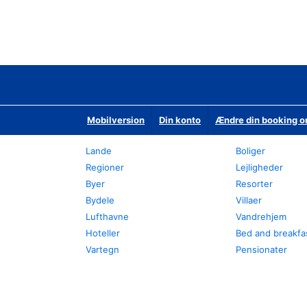
Mobilversion
Din konto
Ændre din booking o
Lande
Boliger
Regioner
Lejligheder
Byer
Resorter
Bydele
Villaer
Lufthavne
Vandrehjem
Hoteller
Bed and breakfa
Vartegn
Pensionater