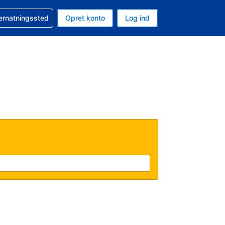
n booking
vernatningssted
Opret konto
Log ind
ta er Danske kroner
nde sprog er Dansk