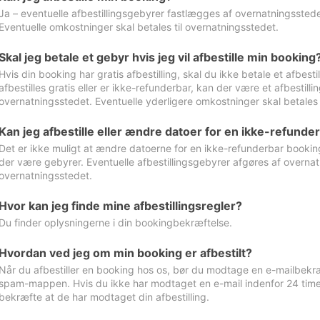
Ja – eventuelle afbestillingsgebyrer fastlægges af overnatningsstedet
Eventuelle omkostninger skal betales til overnatningsstedet.
Skal jeg betale et gebyr hvis jeg vil afbestille min booking
Hvis din booking har gratis afbestilling, skal du ikke betale et afbes
afbestilles gratis eller er ikke-refunderbar, kan der være et afbestill
overnatningsstedet. Eventuelle yderligere omkostninger skal betales 
Kan jeg afbestille eller ændre datoer for en ikke-refunde
Det er ikke muligt at ændre datoerne for en ikke-refunderbar booking
der være gebyrer. Eventuelle afbestillingsgebyrer afgøres af overnatn
overnatningsstedet.
Hvor kan jeg finde mine afbestillingsregler?
Du finder oplysningerne i din bookingbekræftelse.
Hvordan ved jeg om min booking er afbestilt?
Når du afbestiller en booking hos os, bør du modtage en e-mailbekræ
spam-mappen. Hvis du ikke har modtaget en e-mail indenfor 24 time
bekræfte at de har modtaget din afbestilling.