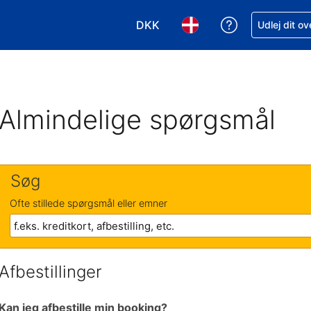
DKK
Få hjælp til e
Udlej dit o
Vælg valuta. Din nuværende valu
Vælg sprog. Dit nuvære
Almindelige spørgsmål
Søg
Ofte stillede spørgsmål eller emner
Afbestillinger
Kan jeg afbestille min booking?