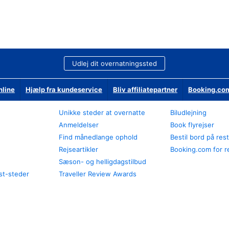
Udlej dit overnatningssted
nline
Hjælp fra kundeservice
Bliv affiliatepartner
Booking.com
Unikke steder at overnatte
Biludlejning
Anmeldelser
Book flyrejser
Find månedlange ophold
Bestil bord på res
Rejseartikler
Booking.com for r
Sæson- og helligdagstilbud
st-steder
Traveller Review Awards