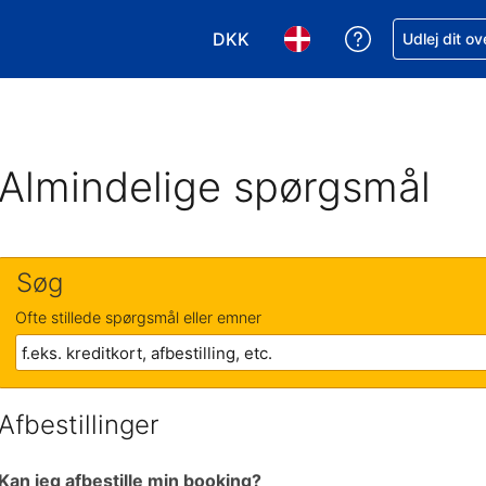
DKK
Få hjælp til e
Udlej dit o
Vælg valuta. Din nuværende valu
Vælg sprog. Dit nuvære
Almindelige spørgsmål
Søg
Ofte stillede spørgsmål eller emner
Afbestillinger
Kan jeg afbestille min booking?