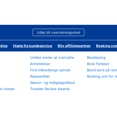
Udlej dit overnatningssted
nline
Hjælp fra kundeservice
Bliv affiliatepartner
Booking.com
Unikke steder at overnatte
Biludlejning
Anmeldelser
Book flyrejser
Find månedlange ophold
Bestil bord på res
Rejseartikler
Booking.com for r
Sæson- og helligdagstilbud
st-steder
Traveller Review Awards