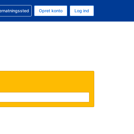
n booking
vernatningssted
Opret konto
Log ind
ta er Danske kroner
nde sprog er Dansk