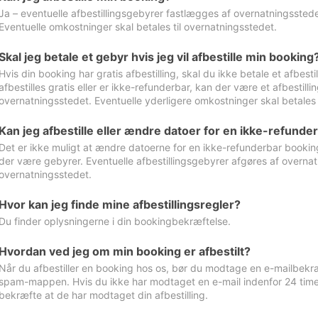
Ja – eventuelle afbestillingsgebyrer fastlægges af overnatningsstedet
Eventuelle omkostninger skal betales til overnatningsstedet.
Skal jeg betale et gebyr hvis jeg vil afbestille min booking
Hvis din booking har gratis afbestilling, skal du ikke betale et afbes
afbestilles gratis eller er ikke-refunderbar, kan der være et afbestill
overnatningsstedet. Eventuelle yderligere omkostninger skal betales 
Kan jeg afbestille eller ændre datoer for en ikke-refunde
Det er ikke muligt at ændre datoerne for en ikke-refunderbar booking
der være gebyrer. Eventuelle afbestillingsgebyrer afgøres af overnatn
overnatningsstedet.
Hvor kan jeg finde mine afbestillingsregler?
Du finder oplysningerne i din bookingbekræftelse.
Hvordan ved jeg om min booking er afbestilt?
Når du afbestiller en booking hos os, bør du modtage en e-mailbekræ
spam-mappen. Hvis du ikke har modtaget en e-mail indenfor 24 time
bekræfte at de har modtaget din afbestilling.