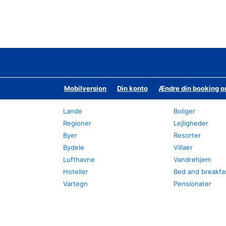
Mobilversion
Din konto
Ændre din booking o
Lande
Boliger
Regioner
Lejligheder
Byer
Resorter
Bydele
Villaer
Lufthavne
Vandrehjem
Hoteller
Bed and breakfa
Vartegn
Pensionater