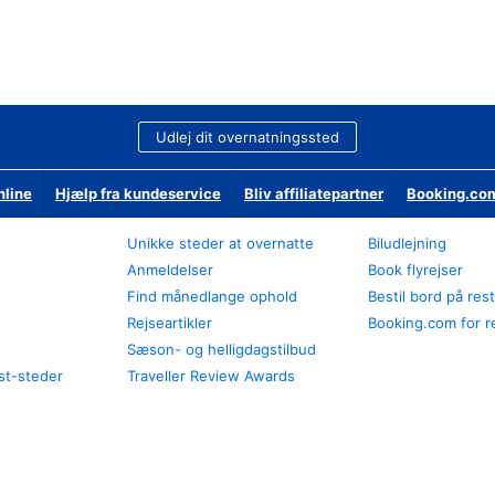
Udlej dit overnatningssted
nline
Hjælp fra kundeservice
Bliv affiliatepartner
Booking.com
Unikke steder at overnatte
Biludlejning
Anmeldelser
Book flyrejser
Find månedlange ophold
Bestil bord på res
Rejseartikler
Booking.com for r
Sæson- og helligdagstilbud
st-steder
Traveller Review Awards