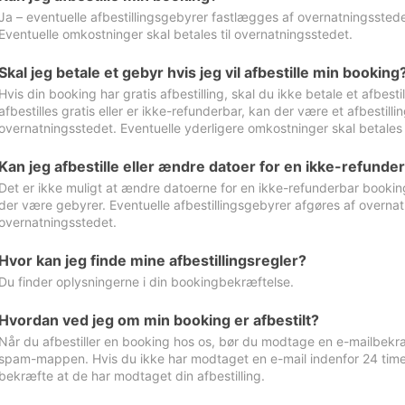
Ja – eventuelle afbestillingsgebyrer fastlægges af overnatningsstedet
Eventuelle omkostninger skal betales til overnatningsstedet.
Skal jeg betale et gebyr hvis jeg vil afbestille min booking
Hvis din booking har gratis afbestilling, skal du ikke betale et afbes
afbestilles gratis eller er ikke-refunderbar, kan der være et afbestill
overnatningsstedet. Eventuelle yderligere omkostninger skal betales 
Kan jeg afbestille eller ændre datoer for en ikke-refunde
Det er ikke muligt at ændre datoerne for en ikke-refunderbar booking
der være gebyrer. Eventuelle afbestillingsgebyrer afgøres af overnatn
overnatningsstedet.
Hvor kan jeg finde mine afbestillingsregler?
Du finder oplysningerne i din bookingbekræftelse.
Hvordan ved jeg om min booking er afbestilt?
Når du afbestiller en booking hos os, bør du modtage en e-mailbekræ
spam-mappen. Hvis du ikke har modtaget en e-mail indenfor 24 time
bekræfte at de har modtaget din afbestilling.