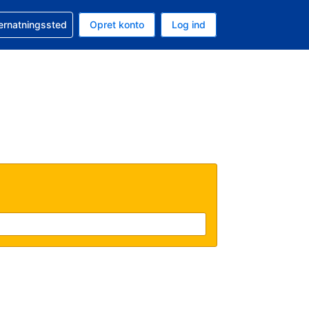
n booking
vernatningssted
Opret konto
Log ind
ta er Danske kroner
nde sprog er Dansk