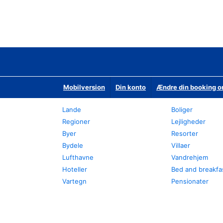
Mobilversion
Din konto
Ændre din booking o
Lande
Boliger
Regioner
Lejligheder
Byer
Resorter
Bydele
Villaer
Lufthavne
Vandrehjem
Hoteller
Bed and breakfa
Vartegn
Pensionater