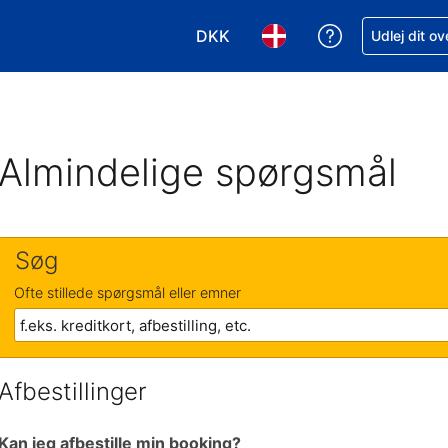
DKK
Få hjælp til e
Udlej dit o
Vælg valuta. Din nuværende valu
Vælg sprog. Dit nuvære
Almindelige spørgsmål
Søg
Ofte stillede spørgsmål eller emner
Afbestillinger
Kan jeg afbestille min booking?